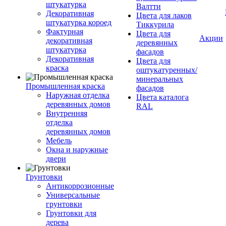
штукатурка
Валтти
Декоративная
Цвета для лаков
штукатурка короед
Тиккурила
Фактурная
Цвета для
Акции
декоративная
деревянных
штукатурка
фасадов
Декоративная
Цвета для
краска
оштукатуренных/
минеральных
Промышленная краска
фасадов
Наружная отделка
Цвета каталога
деревянных домов
RAL
Внутренняя
отделка
деревянных домов
Мебель
Окна и наружные
двери
Грунтовки
Антикоррозионные
Универсальные
грунтовки
Грунтовки для
дерева