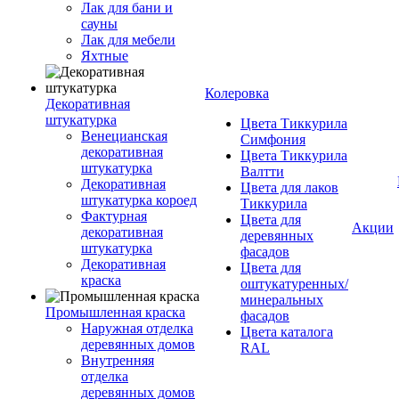
Лак для бани и
сауны
Лак для мебели
Яхтные
Колеровка
Декоративная
штукатурка
Цвета Тиккурила
Венецианская
Симфония
декоративная
Цвета Тиккурила
штукатурка
Валтти
Декоративная
Цвета для лаков
штукатурка короед
Тиккурила
Фактурная
Цвета для
Акции
декоративная
деревянных
штукатурка
фасадов
Декоративная
Цвета для
краска
оштукатуренных/
минеральных
Промышленная краска
фасадов
Наружная отделка
Цвета каталога
деревянных домов
RAL
Внутренняя
отделка
деревянных домов