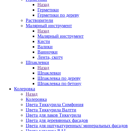
Назад
Герметики
Герметики по дереву
Растворители
Малярный инструмент
Назад
Малярный инструмент
Кисти
Валики
Ванночки
Лента, скотч
Шпаклевки
Назад
Шпаклевки
Шпаклевка по дереву
Шпаклевка по бетону
Колеровка
Назад
Колеровка
Цвета Тиккурила Симфония
Цвета Тиккурила Валтти
Цвета для лаков Тиккурила
Цвета для деревянных фасадов
Цвета для оштукатуренных/ минеральных фасадов
Цвета каталога RAL