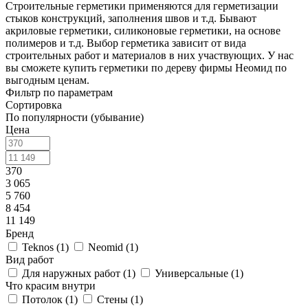
Строительные герметики применяются для герметизации
стыков конструкций, заполнения швов и т.д. Бывают
акриловые герметики, силиконовые герметики, на основе
полимеров и т.д. Выбор герметика зависит от вида
строительных работ и материалов в них участвующих. У нас
вы сможете купить герметики по дереву фирмы Неомид по
выгодным ценам.
Фильтр по параметрам
Сортировка
По популярности (убывание)
Цена
370
3 065
5 760
8 454
11 149
Бренд
Teknos (
1
)
Neomid (
1
)
Вид работ
Для наружных работ (
1
)
Универсальные (
1
)
Что красим внутри
Потолок (
1
)
Стены (
1
)