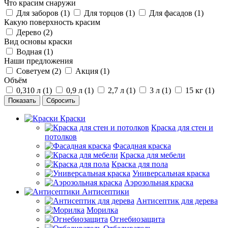
Что красим снаружи
Для заборов (
1
)
Для торцов (
1
)
Для фасадов (
1
)
Какую поверхность красим
Дерево (
2
)
Вид основы краски
Водная (
1
)
Наши предложения
Советуем (
2
)
Акция (
1
)
Объём
0,310 л (
1
)
0,9 л (
1
)
2,7 л (
1
)
3 л (
1
)
15 кг (
1
)
Сбросить
Краски
Краска для стен и
потолков
Фасадная краска
Краска для мебели
Краска для пола
Универсальная краска
Аэрозольная краска
Антисептики
Антисептик для дерева
Морилка
Огнебиозащита