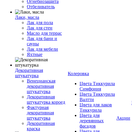
Огнебиозащита
Отбеливатель
Лаки, масла
Лак для пола
Лак для стен
Масло для террас
Лак для бани и
сауны
Лак для мебели
Яхтные
Декоративная
Колеровка
штукатурка
Венецианская
Цвета Тиккурила
декоративная
Симфония
штукатурка
Цвета Тиккурила
Декоративная
Валтти
штукатурка короед
Цвета для лаков
Фактурная
Тиккурила
декоративная
Цвета для
штукатурка
Акции
деревянных
Декоративная
фасадов
краска
Цвета для