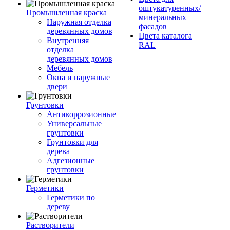
оштукатуренных/
Промышленная краска
минеральных
Наружная отделка
фасадов
деревянных домов
Цвета каталога
Внутренняя
RAL
отделка
деревянных домов
Мебель
Окна и наружные
двери
Грунтовки
Антикоррозионные
Универсальные
грунтовки
Грунтовки для
дерева
Адгезионные
грунтовки
Герметики
Герметики по
дереву
Растворители