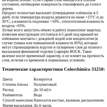
состоянии, необходимо поверхность отшлифовать до голого
дерева.
Продукт полностью высыхает (отверждение плёнки)за 4-5
дней, если температура воздуха держится не ниже +15°С и до
30°С, а влажность подложки <10% , относительная влажность
воздуха <65%.
Лучше всего запустить объект в работу (нанесение защиты),
позволив конструкции отстояться 4-5 дней под крышей во
избежание контакта с дождевой водой или конденсатом (в
случае тумана или повышенной влажности 85%), которые
могут спровоцировать вздутие и пузырение слоя до полного
высыхания финишной отделки Legnopiu ВОСК. Такое
явление носит временный характер, и не влияет на прочность
слоя, исчезая со временем в нормальных условиях.
Технические характеристики Colorchimica 33250:
Цвета
Колеруется
Степень блеска
Полуматовый
Расход
До 10 м2/л
Разбавитель
Вода
Способ нанесения
Наносится кистью, валиком, распылением.
Время высыхания
До 6 часов.