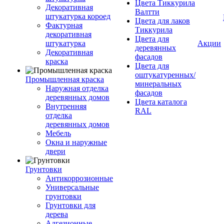
Цвета Тиккурила
Декоративная
Валтти
штукатурка короед
Цвета для лаков
Фактурная
Тиккурила
декоративная
Цвета для
штукатурка
Акции
деревянных
Декоративная
фасадов
краска
Цвета для
оштукатуренных/
Промышленная краска
минеральных
Наружная отделка
фасадов
деревянных домов
Цвета каталога
Внутренняя
RAL
отделка
деревянных домов
Мебель
Окна и наружные
двери
Грунтовки
Антикоррозионные
Универсальные
грунтовки
Грунтовки для
дерева
Адгезионные