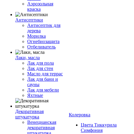
Аэрозольная
краска
Антисептики
Антисептик для
дерева
Морилка
Огнебиозащита
Отбеливатель
Лаки, масла
Лак для пола
Лак для стен
Масло для террас
Лак для бани и
сауны
Лак для мебели
Яхтные
Декоративная
Колеровка
штукатурка
Венецианская
Цвета Тиккурила
декоративная
Симфония
штукатурка