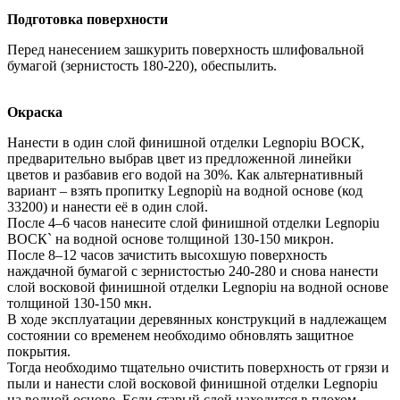
Подготовка поверхности
Перед нанесением зашкурить поверхность шлифовальной
бумагой (зернистость 180-220), обеспылить.
Окраска
Нанести в один слой финишной отделки Legnopiu ВОСК,
предварительно выбрав цвет из предложенной линейки
цветов и разбавив его водой на 30%. Как альтернативный
вариант – взять пропитку Legnopiù на водной основе (код
33200) и нанести её в один слой.
После 4–6 часов нанесите слой финишной отделки Legnopiu
ВОСК` на водной основе толщиной 130-150 микрон.
После 8–12 часов зачистить высохшую поверхность
наждачной бумагой с зернистостью 240-280 и снова нанести
слой восковой финишной отделки Legnopiu на водной основе
толщиной 130-150 мкн.
В ходе эксплуатации деревянных конструкций в надлежащем
состоянии со временем необходимо обновлять защитное
покрытия.
Тогда необходимо тщательно очистить поверхность от грязи и
пыли и нанести слой восковой финишной отделки Legnopiu
на водной основе. Если старый слой находится в плохом