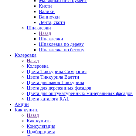
Малярный инструмент
Кисти
Валики
Ванночки
Лента, скотч
Шпаклевки
Назад
Шпаклевки
Шпаклевка по дереву
Шпаклевка по бетону
Колеровка
Назад
Колеровка
Цвета Тиккурила Симфония
Цвета Тиккурила Валтти
Цвета для лаков Тиккурила
Цвета для деревянных фасадов
Цвета для оштукатуренных/ минеральных фасадов
Цвета каталога RAL
Акции
Как купить
Назад
Как купить
Консультация
Подбор цвета