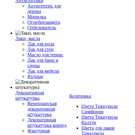
Антисептики
Антисептик для
дерева
Морилка
Огнебиозащита
Отбеливатель
Лаки, масла
Лак для пола
Лак для стен
Масло для террас
Лак для бани и
сауны
Лак для мебели
Яхтные
Декоративная
Колеровка
штукатурка
Венецианская
Цвета Тиккурила
декоративная
Симфония
штукатурка
Цвета Тиккурила
Декоративная
Валтти
штукатурка короед
Цвета для лаков
Фактурная
Тиккурила