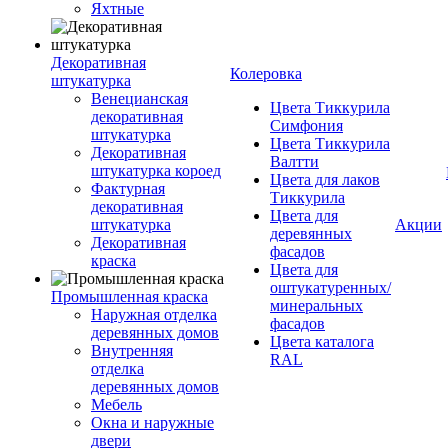
Яхтные
Декоративная
Колеровка
штукатурка
Венецианская
Цвета Тиккурила
декоративная
Симфония
штукатурка
Цвета Тиккурила
Декоративная
Валтти
штукатурка короед
Цвета для лаков
Фактурная
Тиккурила
декоративная
Цвета для
штукатурка
Акции
деревянных
Декоративная
фасадов
краска
Цвета для
оштукатуренных/
Промышленная краска
минеральных
Наружная отделка
фасадов
деревянных домов
Цвета каталога
Внутренняя
RAL
отделка
деревянных домов
Мебель
Окна и наружные
двери