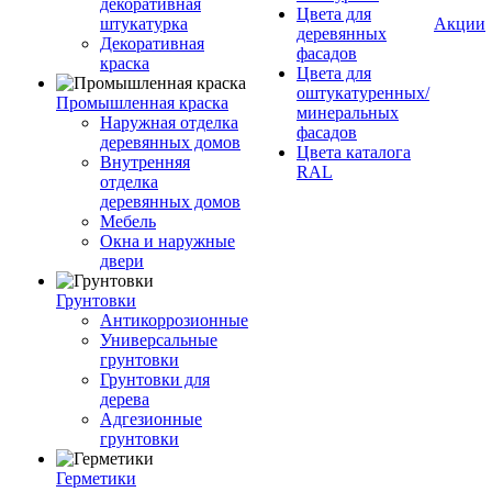
декоративная
Цвета для
штукатурка
Акции
деревянных
Декоративная
фасадов
краска
Цвета для
оштукатуренных/
Промышленная краска
минеральных
Наружная отделка
фасадов
деревянных домов
Цвета каталога
Внутренняя
RAL
отделка
деревянных домов
Мебель
Окна и наружные
двери
Грунтовки
Антикоррозионные
Универсальные
грунтовки
Грунтовки для
дерева
Адгезионные
грунтовки
Герметики