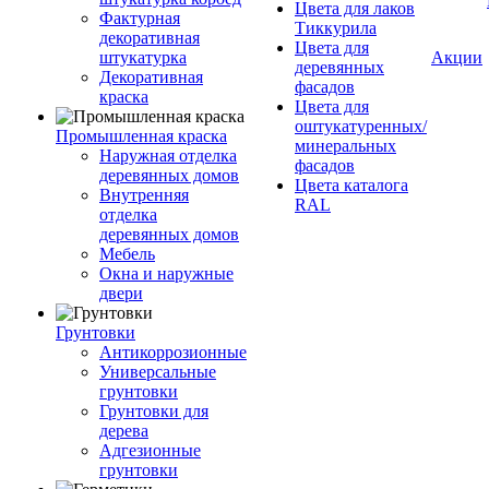
Цвета для лаков
Фактурная
Тиккурила
декоративная
Цвета для
штукатурка
Акции
деревянных
Декоративная
фасадов
краска
Цвета для
оштукатуренных/
Промышленная краска
минеральных
Наружная отделка
фасадов
деревянных домов
Цвета каталога
Внутренняя
RAL
отделка
деревянных домов
Мебель
Окна и наружные
двери
Грунтовки
Антикоррозионные
Универсальные
грунтовки
Грунтовки для
дерева
Адгезионные
грунтовки