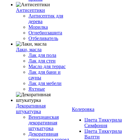
Антисептики
Антисептик для
дерева
Морилка
Огнебиозащита
Отбеливатель
Лаки, масла
Лак для пола
Лак для стен
Масло для террас
Лак для бани и
сауны
Лак для мебели
Яхтные
Декоративная
Колеровка
штукатурка
Венецианская
Цвета Тиккурила
декоративная
Симфония
штукатурка
Цвета Тиккурила
Декоративная
Валтти
штукатурка короед