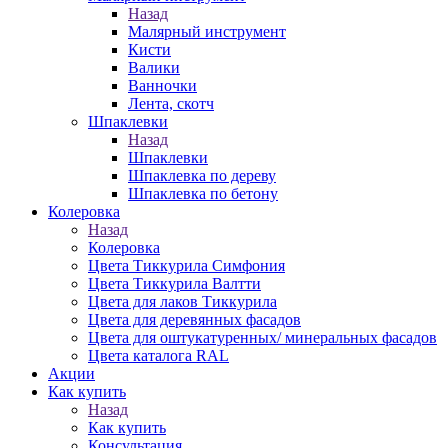
Назад
Малярный инструмент
Кисти
Валики
Ванночки
Лента, скотч
Шпаклевки
Назад
Шпаклевки
Шпаклевка по дереву
Шпаклевка по бетону
Колеровка
Назад
Колеровка
Цвета Тиккурила Симфония
Цвета Тиккурила Валтти
Цвета для лаков Тиккурила
Цвета для деревянных фасадов
Цвета для оштукатуренных/ минеральных фасадов
Цвета каталога RAL
Акции
Как купить
Назад
Как купить
Консультация