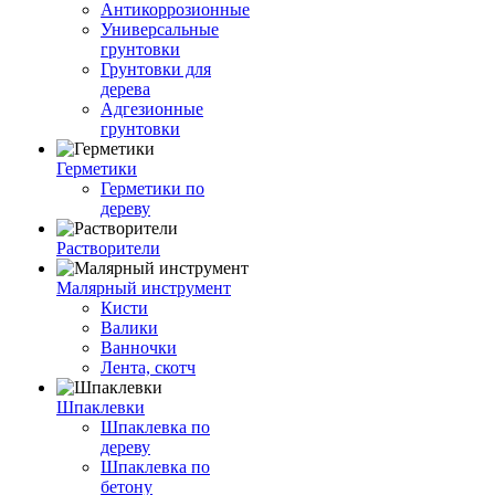
Антикоррозионные
Универсальные
грунтовки
Грунтовки для
дерева
Адгезионные
грунтовки
Герметики
Герметики по
дереву
Растворители
Малярный инструмент
Кисти
Валики
Ванночки
Лента, скотч
Шпаклевки
Шпаклевка по
дереву
Шпаклевка по
бетону