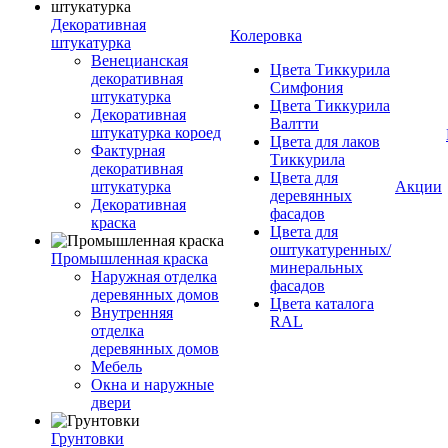
Декоративная
Колеровка
штукатурка
Венецианская
Цвета Тиккурила
декоративная
Симфония
штукатурка
Цвета Тиккурила
Декоративная
Валтти
штукатурка короед
Цвета для лаков
Фактурная
Тиккурила
декоративная
Цвета для
штукатурка
Акции
деревянных
Декоративная
фасадов
краска
Цвета для
оштукатуренных/
Промышленная краска
минеральных
Наружная отделка
фасадов
деревянных домов
Цвета каталога
Внутренняя
RAL
отделка
деревянных домов
Мебель
Окна и наружные
двери
Грунтовки