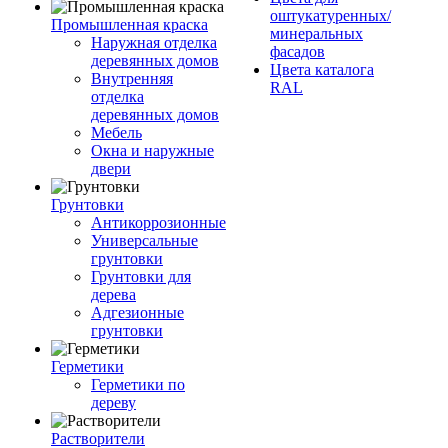
оштукатуренных/
Промышленная краска
минеральных
Наружная отделка
фасадов
деревянных домов
Цвета каталога
Внутренняя
RAL
отделка
деревянных домов
Мебель
Окна и наружные
двери
Грунтовки
Антикоррозионные
Универсальные
грунтовки
Грунтовки для
дерева
Адгезионные
грунтовки
Герметики
Герметики по
дереву
Растворители