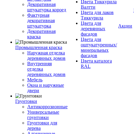
Цвета Тиккурила
Декоративная
Валтти
штукатурка короед
Цвета для лаков
Фактурная
Тиккурила
декоративная
Цвета для
штукатурка
Акции
деревянных
Декоративная
фасадов
краска
Цвета для
оштукатуренных/
Промышленная краска
минеральных
Наружная отделка
фасадов
деревянных домов
Цвета каталога
Внутренняя
RAL
отделка
деревянных домов
Мебель
Окна и наружные
двери
Грунтовки
Антикоррозионные
Универсальные
грунтовки
Грунтовки для
дерева
Адгезионные