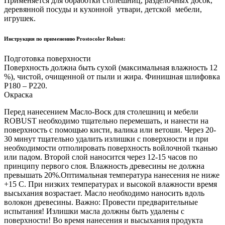
Применяется для обработки столешниц, разделочных досок,
деревянной посуды и кухонной утвари, детской мебели,
игрушек.
Инструкция по применению Prostocolor Robust:
Подготовка поверхности
Поверхность должна быть сухой (максимальная влажность 12
%), чистой, очищенной от пыли и жира. Финишная шлифовка
Р180 – Р220.
Окраска
Перед нанесением Масло-Воск для столешниц и мебели
ROBUST необходимо тщательно перемешать, и нанести на
поверхность с помощью кисти, валика или ветоши. Через 20-
30 минут тщательно удалить излишки с поверхности и при
необходимости отполировать поверхность войлочной тканью
или падом. Второй слой наносится через 12-15 часов по
принципу первого слоя. Влажность древесины не должна
превышать 20%.Оптимальная температура нанесения не ниже
+15 С. При низких температурах и высокой влажности время
высыхания возрастает. Масло необходимо наносить вдоль
волокон древесины.
Важно:
Провести предварительные
испытания! Излишки масла должны быть удалены с
поверхности! Во время нанесения и высыхания продукта