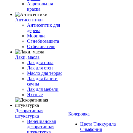
Аэрозольная
краска
Антисептики
Антисептик для
дерева
Морилка
Огнебиозащита
Отбеливатель
Лаки, масла
Лак для пола
Лак для стен
Масло для террас
Лак для бани и
сауны
Лак для мебели
Яхтные
Декоративная
Колеровка
штукатурка
Венецианская
Цвета Тиккурила
декоративная
Симфония
штукатурка