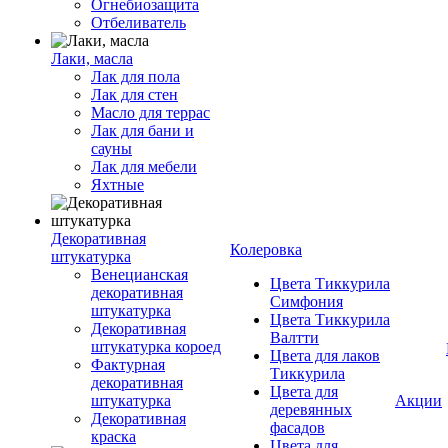
Огнебиозащита
Отбеливатель
Лаки, масла
Лак для пола
Лак для стен
Масло для террас
Лак для бани и
сауны
Лак для мебели
Яхтные
Декоративная
Колеровка
штукатурка
Венецианская
Цвета Тиккурила
декоративная
Симфония
штукатурка
Цвета Тиккурила
Декоративная
Валтти
штукатурка короед
Цвета для лаков
Фактурная
Тиккурила
декоративная
Цвета для
штукатурка
Акции
деревянных
Декоративная
фасадов
краска
Цвета для