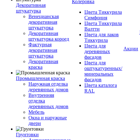
Колеровка
Декоративная
штукатурка
Цвета Тиккурила
Венецианская
Симфония
декоративная
Цвета Тиккурила
штукатурка
Валтти
Декоративная
Цвета для лаков
штукатурка короед
Тиккурила
Фактурная
Цвета для
Акции
декоративная
деревянных
штукатурка
фасадов
Декоративная
Цвета для
краска
оштукатуренных/
минеральных
Промышленная краска
фасадов
Наружная отделка
Цвета каталога
деревянных домов
RAL
Внутренняя
отделка
деревянных домов
Мебель
Окна и наружные
двери
Грунтовки