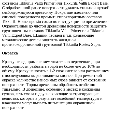
составом Tikkurila Valtti Primer или Tikkurila Valtti Expert Base.
С обработанной ранее поверхности удалить стальной щеткой
слабодержащуюся древесину. Покрытые плесенью или
синевой поверхности промыть гипохлоритным составом
Tikkurila Homeenpoisto согласно инструкции по применению.
Обработанные до чистой древесины поверхности защитить
грунтовочным составом Tikkurila Valtti Primer или Tikkurila
Valtti Expert Base. Шляпки гвоздей и т.п. ржавеющие
металлические детали защитить алкидной
противокоррозионной грунтовкой Tikkurila Rostex Super.
Окраска
Краску перед применением тщательно перемешать, при
необходимости разбавить водой не более чем до 10% по
объему. Краску наносить в 1-2 слоя кистью или распылением
с последующим выравниванием кистью. При ремонтной
окраске количество наносимых слоев зависит от состояния
поверхности. Торцы древесины обработать особенно
тщательно. В древесине, особенно в местах нахождения
сучков, есть смола и другие красящие экстрагирующие
вещества, которые в результате колебаний температуры и
влажности могут вызвать пигментацию окрашенной
поверхности.