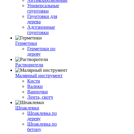
Антикоррозионные
Универсальные
грунтовки
Грунтовки для
дерева
Адгезионные
грунтовки
Герметики
Герметики по
дереву
Растворители
Малярный инструмент
Кисти
Валики
Ванночки
Лента, скотч
Шпаклевки
Шпаклевка по
дереву
Шпаклевка по
бетону