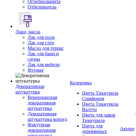
Огнебиозащита
Отбеливатель
Лаки, масла
Лак для пола
Лак для стен
Масло для террас
Лак для бани и
сауны
Лак для мебели
Яхтные
Колеровка
Декоративная
штукатурка
Цвета Тиккурила
Венецианская
Симфония
декоративная
Цвета Тиккурила
штукатурка
Валтти
Декоративная
Цвета для лаков
штукатурка короед
Тиккурила
Фактурная
Цвета для
Акции
декоративная
деревянных
штукатурка