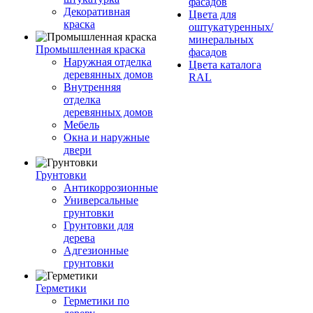
фасадов
Декоративная
Цвета для
краска
оштукатуренных/
минеральных
Промышленная краска
фасадов
Наружная отделка
Цвета каталога
деревянных домов
RAL
Внутренняя
отделка
деревянных домов
Мебель
Окна и наружные
двери
Грунтовки
Антикоррозионные
Универсальные
грунтовки
Грунтовки для
дерева
Адгезионные
грунтовки
Герметики
Герметики по