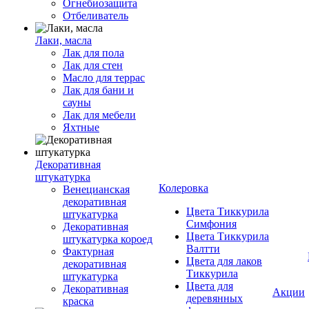
Огнебиозащита
Отбеливатель
Лаки, масла
Лак для пола
Лак для стен
Масло для террас
Лак для бани и
сауны
Лак для мебели
Яхтные
Декоративная
штукатурка
Колеровка
Венецианская
декоративная
Цвета Тиккурила
штукатурка
Симфония
Декоративная
Цвета Тиккурила
штукатурка короед
Валтти
Фактурная
Цвета для лаков
декоративная
Тиккурила
штукатурка
Цвета для
Декоративная
Акции
деревянных
краска