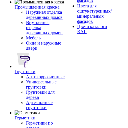
фасадов
Цвета для
Промышленная краска
оштукатуренных/
Наружная отделка
минеральных
деревянных домов
фасадов
Внутренняя
Цвета каталога
отделка
RAL
деревянных домов
Мебель
Окна и наружные
двери
Грунтовки
Антикоррозионные
Универсальные
грунтовки
Грунтовки для
дерева
Адгезионные
грунтовки
Герметики
Герметики по