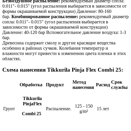
Безвоздушное распыление:
рекомендуемый диаметр сопла:
0.011"- 0.015" (угол распыления выбирается в зависимости от
формы окрашиваемой конструкции) Давление: 80-160
бар.
Комбинированное распыление:
рекомендуемый диаметр
сопла: 0.011"- 0.015" (угол распыления выбирается в
зависимости от формы окрашиваемой конструкции)
Давление: 40-120 бар Вспомогательное давление воздуха: 1-3
бар.
Древесина содержит смолу и другие красящие вещества
особенно в районах сучков. Колебания температур и
влажности могут привести к изменению цвета пленки в этих
областях.
Схема нанесения Tikkurila Pinja Flex Combi 25:
Метод
Срок
Обработка
Продукт
Расход
нанесения
службы
Tikkurila
PinjaFlex
125 - 150
Грунт
Распыление.
15 лет
g/m²
Combi 25