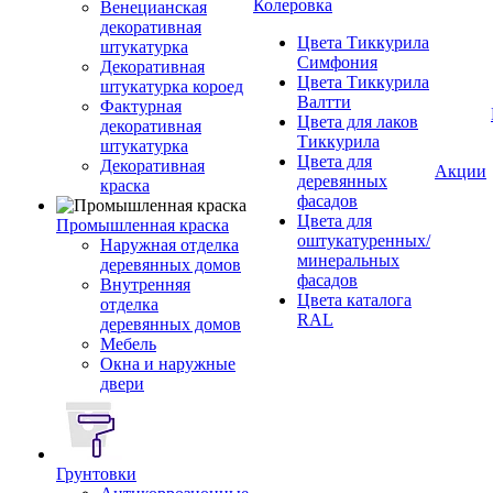
Колеровка
Венецианская
декоративная
Цвета Тиккурила
штукатурка
Симфония
Декоративная
Цвета Тиккурила
штукатурка короед
Валтти
Фактурная
Цвета для лаков
декоративная
Тиккурила
штукатурка
Цвета для
Декоративная
Акции
деревянных
краска
фасадов
Цвета для
Промышленная краска
оштукатуренных/
Наружная отделка
минеральных
деревянных домов
фасадов
Внутренняя
Цвета каталога
отделка
RAL
деревянных домов
Мебель
Окна и наружные
двери
Грунтовки