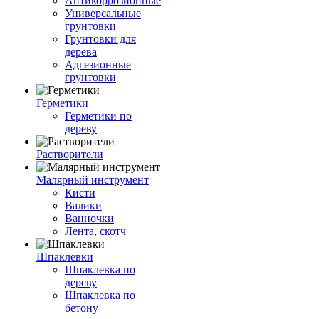
Антикоррозионные
Универсальные
грунтовки
Грунтовки для
дерева
Адгезионные
грунтовки
Герметики
Герметики по
дереву
Растворители
Малярный инструмент
Кисти
Валики
Ванночки
Лента, скотч
Шпаклевки
Шпаклевка по
дереву
Шпаклевка по
бетону