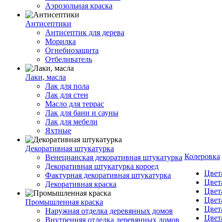
Аэрозольная краска
Антисептики
Антисептик для дерева
Морилка
Огнебиозащита
Отбеливатель
Лаки, масла
Лак для пола
Лак для стен
Масло для террас
Лак для бани и сауны
Лак для мебели
Яхтные
Декоративная штукатурка
Колеровка
Венецианская декоративная штукатурка
Декоративная штукатурка короед
Цвет
Фактурная декоративная штукатурка
Цвет
Декоративная краска
Цвет
Цвет
Промышленная краска
Цвет
Наружная отделка деревянных домов
Цвет
Внутренняя отделка деревянных домов