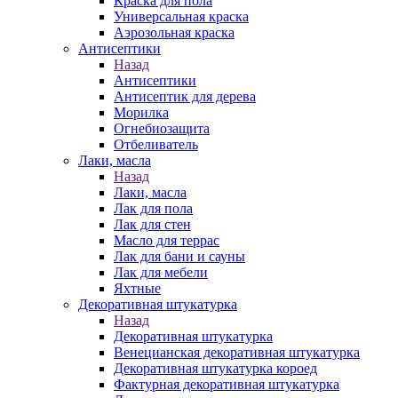
Краска для пола
Универсальная краска
Аэрозольная краска
Антисептики
Назад
Антисептики
Антисептик для дерева
Морилка
Огнебиозащита
Отбеливатель
Лаки, масла
Назад
Лаки, масла
Лак для пола
Лак для стен
Масло для террас
Лак для бани и сауны
Лак для мебели
Яхтные
Декоративная штукатурка
Назад
Декоративная штукатурка
Венецианская декоративная штукатурка
Декоративная штукатурка короед
Фактурная декоративная штукатурка