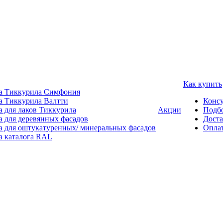
Как купить
а Тиккурила Симфония
а Тиккурила Валтти
Консу
а для лаков Тиккурила
Акции
Подбо
а для деревянных фасадов
Доста
а для оштукатуренных/ минеральных фасадов
Опла
а каталога RAL