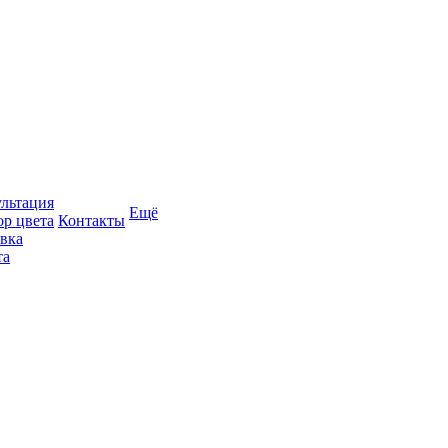
льтация
Ещё
р цвета
Контакты
вка
та