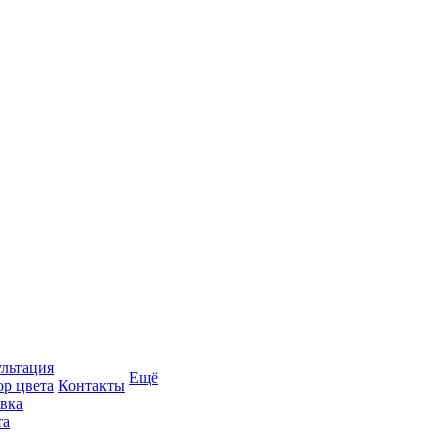
льтация
Ещё
р цвета
Контакты
вка
та