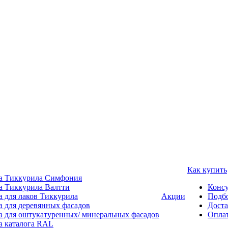
Как купить
а Тиккурила Симфония
а Тиккурила Валтти
Консу
а для лаков Тиккурила
Акции
Подбо
а для деревянных фасадов
Доста
а для оштукатуренных/ минеральных фасадов
Опла
а каталога RAL