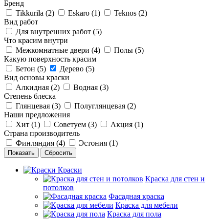
Бренд
Tikkurila (
2
)
Eskaro (
1
)
Teknos (
2
)
Вид работ
Для внутренних работ (
5
)
Что красим внутри
Межкомнатные двери (
4
)
Полы (
5
)
Какую поверхность красим
Бетон (
5
)
Дерево (
5
)
Вид основы краски
Алкидная (
2
)
Водная (
3
)
Степень блеска
Глянцевая (
3
)
Полуглянцевая (
2
)
Наши предложения
Хит (
1
)
Советуем (
3
)
Акция (
1
)
Страна производитель
Финляндия (
4
)
Эстония (
1
)
Сбросить
Краски
Краска для стен и
потолков
Фасадная краска
Краска для мебели
Краска для пола