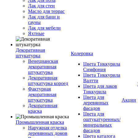
Лак для пола
Лак для стен
Масло для террас
Лак для бани и
сауны
Лак для мебели
Яхтные
Декоративная
Колеровка
штукатурка
Венецианская
Цвета Тиккурила
декоративная
Симфония
штукатурка
Цвета Тиккурила
Декоративная
Валтти
штукатурка короед
Цвета для лаков
Фактурная
Тиккурила
декоративная
Цвета для
штукатурка
Акции
деревянных
Декоративная
фасадов
краска
Цвета для
оштукатуренных/
Промышленная краска
минеральных
Наружная отделка
фасадов
деревянных домов
Цвета каталога