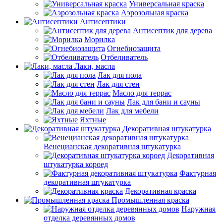
Универсальная краска
Аэрозольная краска
Антисептики
Антисептик для дерева
Морилка
Огнебиозащита
Отбеливатель
Лаки, масла
Лак для пола
Лак для стен
Масло для террас
Лак для бани и сауны
Лак для мебели
Яхтные
Декоративная штукатурка
Венецианская декоративная штукатурка
Декоративная
штукатурка короед
Фактурная
декоративная штукатурка
Декоративная краска
Промышленная краска
Наружная
отделка деревянных домов