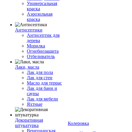
Универсальная
краска
Аэрозольная
краска
Антисептики
Антисептик для
дерева
Морилка
Огнебиозащита
Отбеливатель
Лаки, масла
Лак для пола
Лак для стен
Масло для террас
Лак для бани и
сауны
Лак для мебели
Яхтные
Декоративная
Колеровка
штукатурка
Венецианская