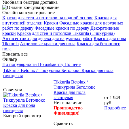
Удобная и быстрая доставка
Онлайн консультирование
Краски для стен и потолков на водной основе
Краски для
внутренней отделки
Краски
Фасадные краски для наружных
работ по дереву
Фасадные краски по дереву
Декоративные
краски
Краска для стен и потолков Tikkurila (Тиккурила)
Антисептики для дерева для наружных работ
Краски для пола
Tikkurila
Акриловые краски для пола
Краски для бетонного
пола
Показать все
Фильтр
По популярности
По алфавиту
По цене
Tikkurila Betolux / Тиккурила Бетолюкс Краска для пола
глянцевая
Tikkurila Betolux /
Тиккурила Бетолюкс
Советуем
Краска для пола
глянцевая
от
1 949
Нет в наличии
руб.
Производство
Подробнее
Финляндия!
Быстрый просмотр
Сравнить