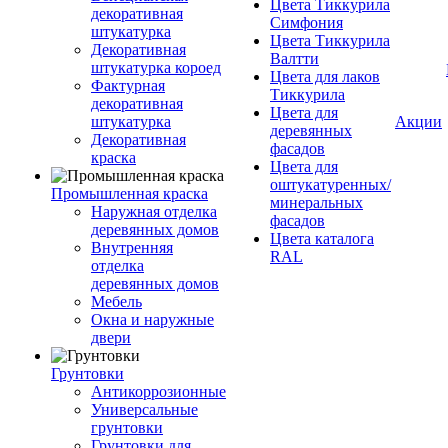
Цвета Тиккурила
декоративная
Симфония
штукатурка
Цвета Тиккурила
Декоративная
Валтти
штукатурка короед
Цвета для лаков
Фактурная
Тиккурила
декоративная
Цвета для
штукатурка
Акции
деревянных
Декоративная
фасадов
краска
Цвета для
оштукатуренных/
Промышленная краска
минеральных
Наружная отделка
фасадов
деревянных домов
Цвета каталога
Внутренняя
RAL
отделка
деревянных домов
Мебель
Окна и наружные
двери
Грунтовки
Антикоррозионные
Универсальные
грунтовки
Грунтовки для