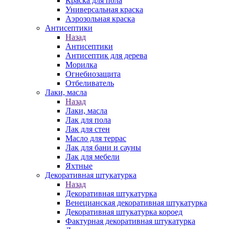
Краска для пола
Универсальная краска
Аэрозольная краска
Антисептики
Назад
Антисептики
Антисептик для дерева
Морилка
Огнебиозащита
Отбеливатель
Лаки, масла
Назад
Лаки, масла
Лак для пола
Лак для стен
Масло для террас
Лак для бани и сауны
Лак для мебели
Яхтные
Декоративная штукатурка
Назад
Декоративная штукатурка
Венецианская декоративная штукатурка
Декоративная штукатурка короед
Фактурная декоративная штукатурка