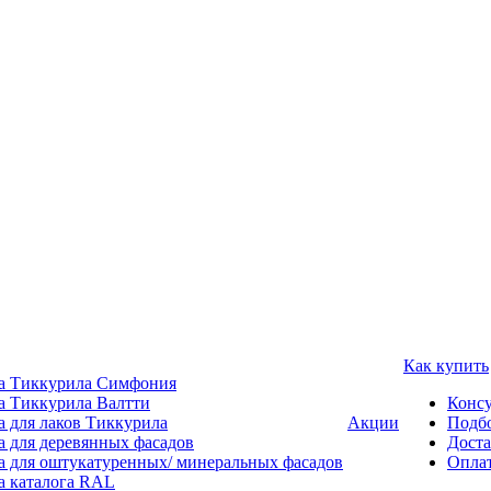
Как купить
а Тиккурила Симфония
а Тиккурила Валтти
Консу
а для лаков Тиккурила
Акции
Подбо
а для деревянных фасадов
Доста
а для оштукатуренных/ минеральных фасадов
Опла
а каталога RAL