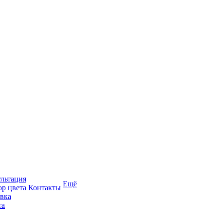
льтация
Ещё
р цвета
Контакты
вка
та