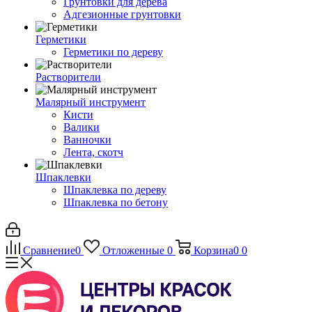
Грунтовки для дерева
Адгезионные грунтовки
Герметики
Герметики по дереву
Растворители
Малярный инструмент
Кисти
Валики
Ванночки
Лента, скотч
Шпаклевки
Шпаклевка по дереву
Шпаклевка по бетону
Сравнение
0
Отложенные
0
Корзина
0
0