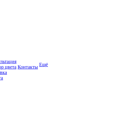
льтация
Ещё
р цвета
Контакты
вка
та