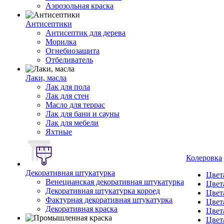
Аэрозольная краска
Антисептики
Антисептик для дерева
Морилка
Огнебиозащита
Отбеливатель
Лаки, масла
Лак для пола
Лак для стен
Масло для террас
Лак для бани и сауны
Лак для мебели
Яхтные
Колеровка
Декоративная штукатурка
Цвет
Венецианская декоративная штукатурка
Цвет
Декоративная штукатурка короед
Цвет
Фактурная декоративная штукатурка
Цвет
Декоративная краска
Цвет
Цвет