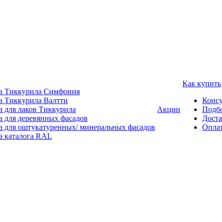
Как купить
а Тиккурила Симфония
а Тиккурила Валтти
Консу
а для лаков Тиккурила
Акции
Подбо
а для деревянных фасадов
Доста
а для оштукатуренных/ минеральных фасадов
Опла
а каталога RAL