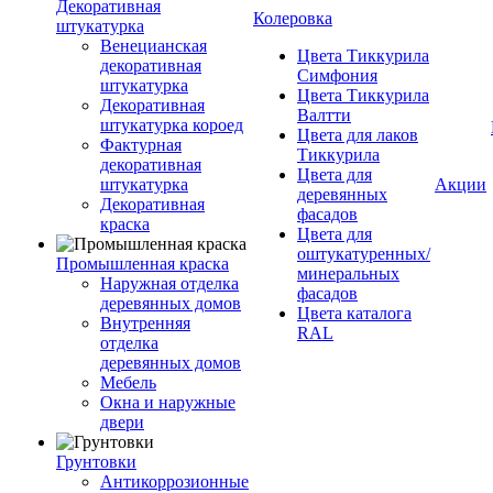
Декоративная
Колеровка
штукатурка
Венецианская
Цвета Тиккурила
декоративная
Симфония
штукатурка
Цвета Тиккурила
Декоративная
Валтти
штукатурка короед
Цвета для лаков
Фактурная
Тиккурила
декоративная
Цвета для
штукатурка
Акции
деревянных
Декоративная
фасадов
краска
Цвета для
оштукатуренных/
Промышленная краска
минеральных
Наружная отделка
фасадов
деревянных домов
Цвета каталога
Внутренняя
RAL
отделка
деревянных домов
Мебель
Окна и наружные
двери
Грунтовки
Антикоррозионные