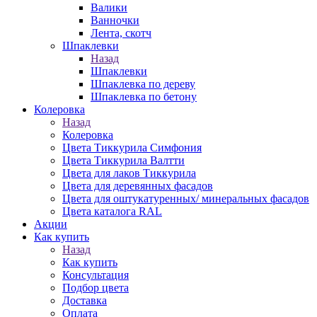
Валики
Ванночки
Лента, скотч
Шпаклевки
Назад
Шпаклевки
Шпаклевка по дереву
Шпаклевка по бетону
Колеровка
Назад
Колеровка
Цвета Тиккурила Симфония
Цвета Тиккурила Валтти
Цвета для лаков Тиккурила
Цвета для деревянных фасадов
Цвета для оштукатуренных/ минеральных фасадов
Цвета каталога RAL
Акции
Как купить
Назад
Как купить
Консультация
Подбор цвета
Доставка
Оплата