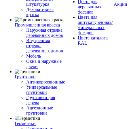
Цвета для
штукатурка
Акции
деревянных
Декоративная
фасадов
краска
Цвета для
оштукатуренных/
Промышленная краска
минеральных
Наружная отделка
фасадов
деревянных домов
Цвета каталога
Внутренняя
RAL
отделка
деревянных домов
Мебель
Окна и наружные
двери
Грунтовки
Антикоррозионные
Универсальные
грунтовки
Грунтовки для
дерева
Адгезионные
грунтовки
Герметики
Герметики по