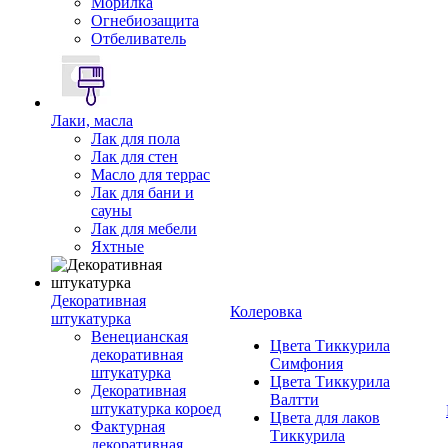
Морилка
Огнебиозащита
Отбеливатель
Лаки, масла
Лак для пола
Лак для стен
Масло для террас
Лак для бани и
сауны
Лак для мебели
Яхтные
Декоративная
Колеровка
штукатурка
Венецианская
Цвета Тиккурила
декоративная
Симфония
штукатурка
Цвета Тиккурила
Декоративная
Валтти
штукатурка короед
Цвета для лаков
Фактурная
Тиккурила
декоративная