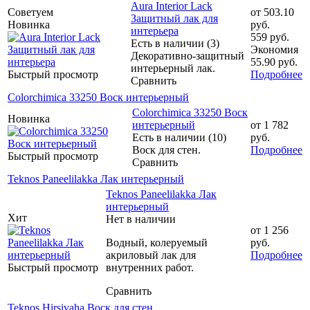
Aura Interior Lack
Советуем
от
503.10
Защитный лак для
Новинка
руб.
интерьера
559 руб.
Есть в наличии (3)
Экономия
Декоративно-защитный
55.90 руб.
интерьерный лак.
Быстрый просмотр
Подробнее
Сравнить
Colorchimica 33250 Воск интерьерный
Colorchimica 33250 Воск
Новинка
интерьерный
от
1 782
Есть в наличии (10)
руб.
Воск для стен.
Подробнее
Быстрый просмотр
Сравнить
Teknos Paneelilakka Лак интерьерный
Teknos Paneelilakka Лак
интерьерный
Хит
Нет в наличии
от
1 256
Водный, колеруемый
руб.
акриловый лак для
Подробнее
Быстрый просмотр
внутренних работ.
Сравнить
Teknos Hirsivaha Воск для стен