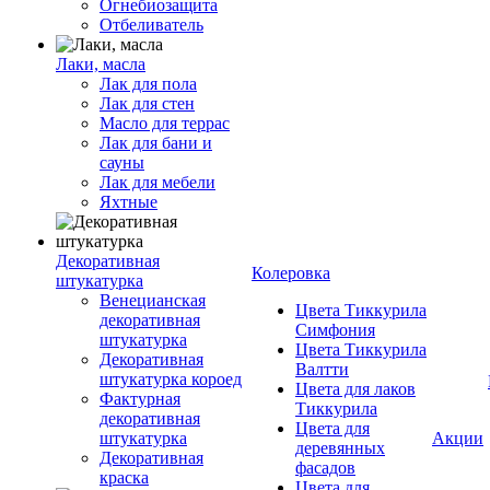
Огнебиозащита
Отбеливатель
Лаки, масла
Лак для пола
Лак для стен
Масло для террас
Лак для бани и
сауны
Лак для мебели
Яхтные
Декоративная
Колеровка
штукатурка
Венецианская
Цвета Тиккурила
декоративная
Симфония
штукатурка
Цвета Тиккурила
Декоративная
Валтти
штукатурка короед
Цвета для лаков
Фактурная
Тиккурила
декоративная
Цвета для
штукатурка
Акции
деревянных
Декоративная
фасадов
краска
Цвета для