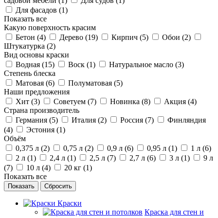
садовой мебели (
1
)
Для судов (
1
)
Для фасадов (
1
)
Показать все
Какую поверхность красим
Бетон (
4
)
Дерево (
19
)
Кирпич (
5
)
Обои (
2
)
Штукатурка (
2
)
Вид основы краски
Водная (
15
)
Воск (
1
)
Натуральное масло (
3
)
Степень блеска
Матовая (
6
)
Полуматовая (
5
)
Наши предложения
Хит (
3
)
Советуем (
7
)
Новинка (
8
)
Акция (
4
)
Страна производитель
Германия (
5
)
Италия (
2
)
Россия (
7
)
Финляндия
(
4
)
Эстония (
1
)
Объём
0,375 л (
2
)
0,75 л (
2
)
0,9 л (
6
)
0,95 л (
1
)
1 л (
6
)
2 л (
1
)
2,4 л (
1
)
2,5 л (
7
)
2,7 л (
6
)
3 л (
1
)
9 л
(
7
)
10 л (
4
)
20 кг (
1
)
Показать все
Сбросить
Краски
Краска для стен и