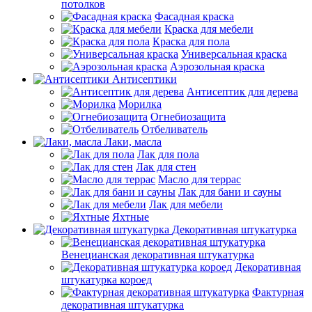
потолков
Фасадная краска
Краска для мебели
Краска для пола
Универсальная краска
Аэрозольная краска
Антисептики
Антисептик для дерева
Морилка
Огнебиозащита
Отбеливатель
Лаки, масла
Лак для пола
Лак для стен
Масло для террас
Лак для бани и сауны
Лак для мебели
Яхтные
Декоративная штукатурка
Венецианская декоративная штукатурка
Декоративная
штукатурка короед
Фактурная
декоративная штукатурка