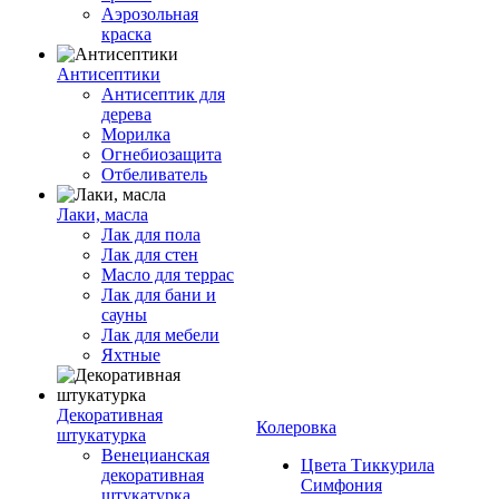
Аэрозольная
краска
Антисептики
Антисептик для
дерева
Морилка
Огнебиозащита
Отбеливатель
Лаки, масла
Лак для пола
Лак для стен
Масло для террас
Лак для бани и
сауны
Лак для мебели
Яхтные
Декоративная
Колеровка
штукатурка
Венецианская
Цвета Тиккурила
декоративная
Симфония
штукатурка