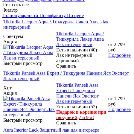
Показать все
Фильтр
По популярности
По алфавиту
По цене
Tikkurila Lacquer Aqua / Тиккурила Лакер Аква Лак
интерьерный
Tikkurila Lacquer Aqua /
Советуем
Тиккурила Лакер Аква
Акция
Лак интерьерный
от
2 799
Есть в наличии (40)
руб.
Лак интерьерный
Подробнее
акриловый.
Быстрый просмотр
Сравнить
Tikkurila Paneeli Assa Expert / Тиккурила Панели Яся Эксперт
Лак интерьерный
Tikkurila Paneeli Assa
Хит
Expert / Тиккурила
Акция
Панели Яся Эксперт
от
1 799
Лак интерьерный
руб.
Есть в наличии (52)
Подробнее
Подарок в корзине при
покупке 2,7 и 9 л!
Быстрый просмотр
Сравнить
Aura Interior Lack Защитный лак для интерьера