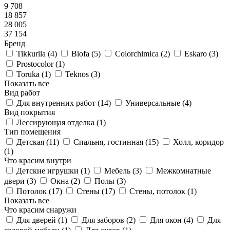
9 708
18 857
28 005
37 154
Бренд
Tikkurila (
4
)
Biofa (
5
)
Colorchimica (
2
)
Eskaro (
3
)
Prostocolor (
1
)
Toruka (
1
)
Teknos (
3
)
Показать все
Вид работ
Для внутренних работ (
14
)
Универсальные (
4
)
Вид покрытия
Лессирующая отделка (
1
)
Тип помещения
Детская (
11
)
Спальня, гостинная (
15
)
Холл, коридор
(
1
)
Что красим внутри
Детские игрушки (
1
)
Мебель (
3
)
Межкомнатные
двери (
3
)
Окна (
2
)
Полы (
3
)
Потолок (
17
)
Стены (
17
)
Стены, потолок (
1
)
Показать все
Что красим снаружи
Для дверей (
1
)
Для заборов (
2
)
Для окон (
4
)
Для