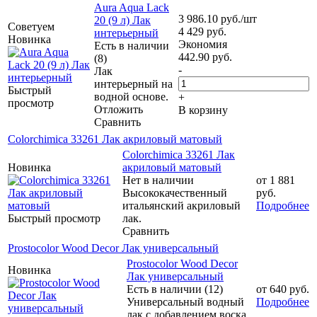
Aura Aqua Lack
3 986.10
руб.
/шт
20 (9 л) Лак
Советуем
4 429
руб.
интерьерный
Новинка
Экономия
Есть в наличии
442.90
руб.
(8)
-
Лак
интерьерный на
Быстрый
водной основе.
+
просмотр
Отложить
В корзину
Сравнить
Colorchimica 33261 Лак акриловый матовый
Colorchimica 33261 Лак
Новинка
акриловый матовый
Нет в наличии
от
1 881
Высококачественный
руб.
итальянский акриловый
Подробнее
Быстрый просмотр
лак.
Сравнить
Prostocolor Wood Decor Лак универсальный
Prostocolor Wood Decor
Новинка
Лак универсальный
Есть в наличии (12)
от
640 руб.
Универсальный водный
Подробнее
лак с добавлением воска.