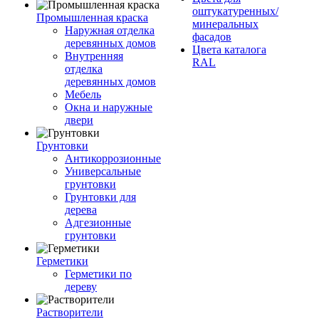
оштукатуренных/
Промышленная краска
минеральных
Наружная отделка
фасадов
деревянных домов
Цвета каталога
Внутренняя
RAL
отделка
деревянных домов
Мебель
Окна и наружные
двери
Грунтовки
Антикоррозионные
Универсальные
грунтовки
Грунтовки для
дерева
Адгезионные
грунтовки
Герметики
Герметики по
дереву
Растворители