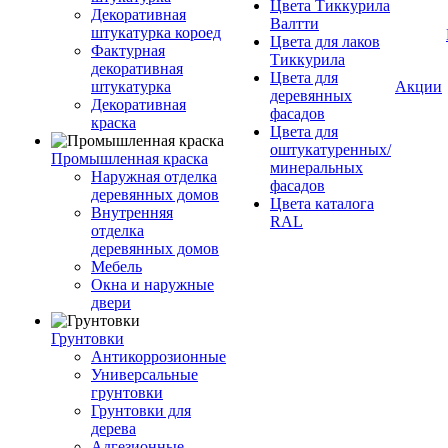
Цвета Тиккурила
Декоративная
Валтти
штукатурка короед
Цвета для лаков
Фактурная
Тиккурила
декоративная
Цвета для
штукатурка
Акции
деревянных
Декоративная
фасадов
краска
Цвета для
оштукатуренных/
Промышленная краска
минеральных
Наружная отделка
фасадов
деревянных домов
Цвета каталога
Внутренняя
RAL
отделка
деревянных домов
Мебель
Окна и наружные
двери
Грунтовки
Антикоррозионные
Универсальные
грунтовки
Грунтовки для
дерева
Адгезионные