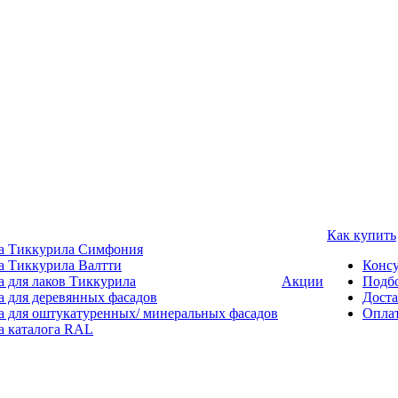
Как купить
а Тиккурила Симфония
а Тиккурила Валтти
Консу
а для лаков Тиккурила
Акции
Подбо
а для деревянных фасадов
Доста
а для оштукатуренных/ минеральных фасадов
Опла
а каталога RAL