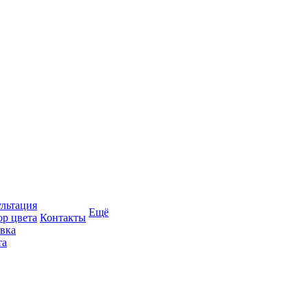
льтация
Ещё
р цвета
Контакты
вка
та