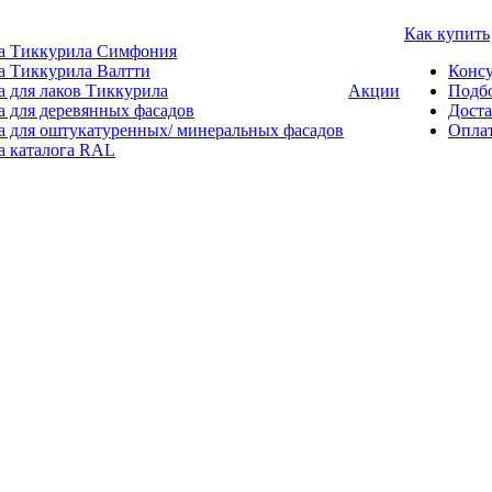
Как купить
а Тиккурила Симфония
а Тиккурила Валтти
Консу
а для лаков Тиккурила
Акции
Подбо
а для деревянных фасадов
Доста
а для оштукатуренных/ минеральных фасадов
Опла
а каталога RAL