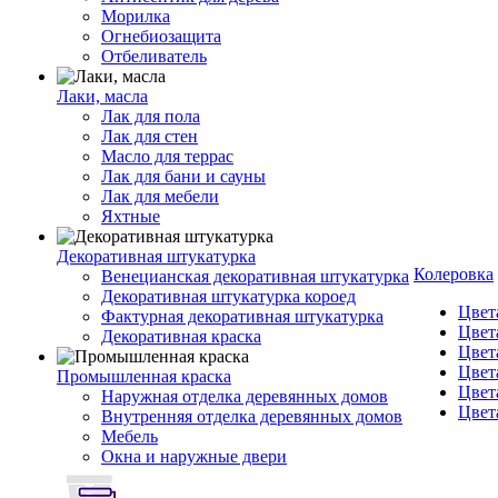
Морилка
Огнебиозащита
Отбеливатель
Лаки, масла
Лак для пола
Лак для стен
Масло для террас
Лак для бани и сауны
Лак для мебели
Яхтные
Декоративная штукатурка
Колеровка
Венецианская декоративная штукатурка
Декоративная штукатурка короед
Цвет
Фактурная декоративная штукатурка
Цвет
Декоративная краска
Цвет
Цвет
Промышленная краска
Цвет
Наружная отделка деревянных домов
Цвет
Внутренняя отделка деревянных домов
Мебель
Окна и наружные двери