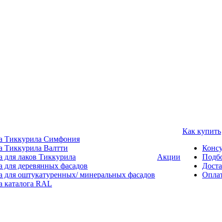
Как купить
а Тиккурила Симфония
а Тиккурила Валтти
Консу
а для лаков Тиккурила
Акции
Подбо
а для деревянных фасадов
Доста
а для оштукатуренных/ минеральных фасадов
Опла
а каталога RAL