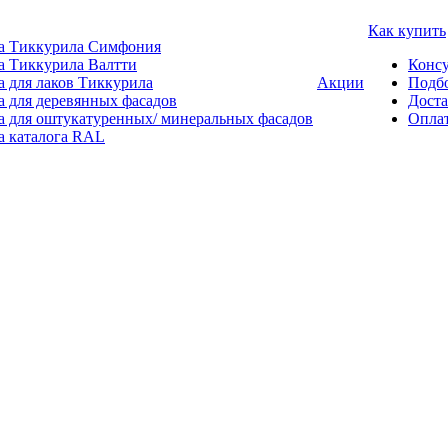
Как купить
а Тиккурила Симфония
а Тиккурила Валтти
Консу
а для лаков Тиккурила
Акции
Подбо
а для деревянных фасадов
Доста
а для оштукатуренных/ минеральных фасадов
Опла
а каталога RAL