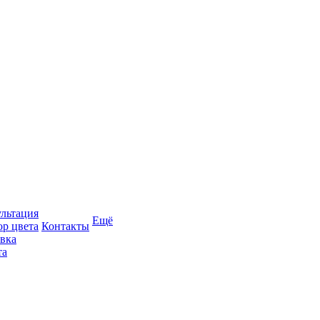
льтация
Ещё
р цвета
Контакты
вка
та