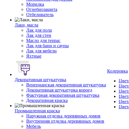
Морилка
Огнебиозащита
Отбеливатель
Лаки, масла
Лак для пола
Лак для стен
Масло для террас
Лак для бани и сауны
Лак для мебели
Яхтные
Колеровка
Декоративная штукатурка
Цвет
Венецианская декоративная штукатурка
Цвет
Декоративная штукатурка короед
Цвет
Фактурная декоративная штукатурка
Цвет
Декоративная краска
Цвет
Цвет
Промышленная краска
Наружная отделка деревянных домов
Внутренняя отделка деревянных домов
Мебель