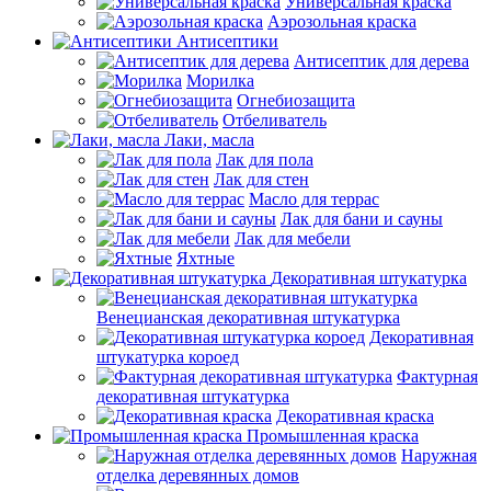
Универсальная краска
Аэрозольная краска
Антисептики
Антисептик для дерева
Морилка
Огнебиозащита
Отбеливатель
Лаки, масла
Лак для пола
Лак для стен
Масло для террас
Лак для бани и сауны
Лак для мебели
Яхтные
Декоративная штукатурка
Венецианская декоративная штукатурка
Декоративная
штукатурка короед
Фактурная
декоративная штукатурка
Декоративная краска
Промышленная краска
Наружная
отделка деревянных домов