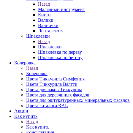
Назад
Малярный инструмент
Кисти
Валики
Ванночки
Лента, скотч
Шпаклевки
Назад
Шпаклевки
Шпаклевка по дереву
Шпаклевка по бетону
Колеровка
Назад
Колеровка
Цвета Тиккурила Симфония
Цвета Тиккурила Валтти
Цвета для лаков Тиккурила
Цвета для деревянных фасадов
Цвета для оштукатуренных/ минеральных фасадов
Цвета каталога RAL
Акции
Как купить
Назад
Как купить
Консультация