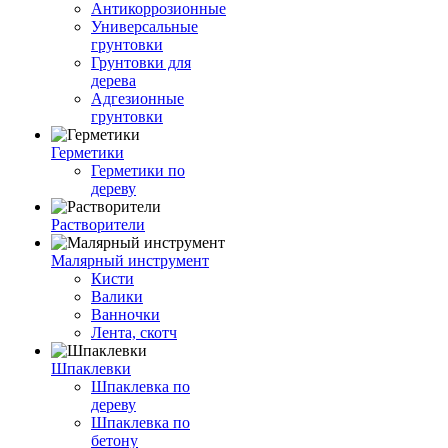
Антикоррозионные
Универсальные
грунтовки
Грунтовки для
дерева
Адгезионные
грунтовки
Герметики
Герметики по
дереву
Растворители
Малярный инструмент
Кисти
Валики
Ванночки
Лента, скотч
Шпаклевки
Шпаклевка по
дереву
Шпаклевка по
бетону