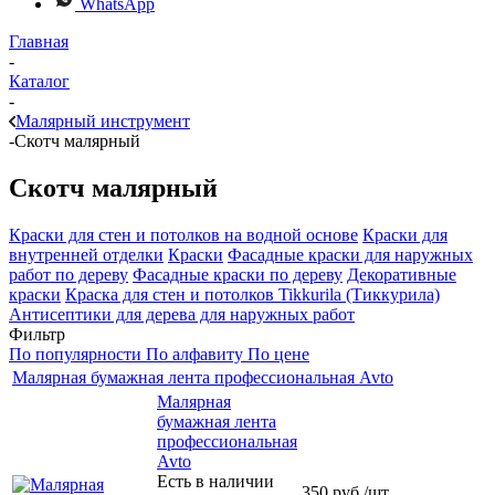
WhatsApp
Главная
-
Каталог
-
Малярный инструмент
-
Скотч малярный
Скотч малярный
Краски для стен и потолков на водной основе
Краски для
внутренней отделки
Краски
Фасадные краски для наружных
работ по дереву
Фасадные краски по дереву
Декоративные
краски
Краска для стен и потолков Tikkurila (Тиккурила)
Антисептики для дерева для наружных работ
Фильтр
По популярности
По алфавиту
По цене
Малярная бумажная лента профессиональная Avto
Малярная
бумажная лента
профессиональная
Avto
Есть в наличии
350
руб.
/шт