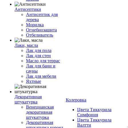
Антисептики
Антисептик для
дерева
Морилка
Огнебиозащита
Отбеливатель
Лаки, масла
Лак для пола
Лак для стен
Масло для террас
Лак для бани и
сауны
Лак для мебели
Яхтные
Декоративная
Колеровка
штукатурка
Венецианская
Цвета Тиккурила
декоративная
Симфония
штукатурка
Цвета Тиккурила
Декоративная
Валтти
штукатурка короед