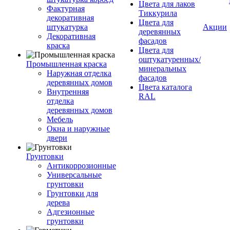
Цвета для лаков
Фактурная
Тиккурила
декоративная
Цвета для
штукатурка
Акции
деревянных
Декоративная
фасадов
краска
Цвета для
оштукатуренных/
Промышленная краска
минеральных
Наружная отделка
фасадов
деревянных домов
Цвета каталога
Внутренняя
RAL
отделка
деревянных домов
Мебель
Окна и наружные
двери
Грунтовки
Антикоррозионные
Универсальные
грунтовки
Грунтовки для
дерева
Адгезионные
грунтовки