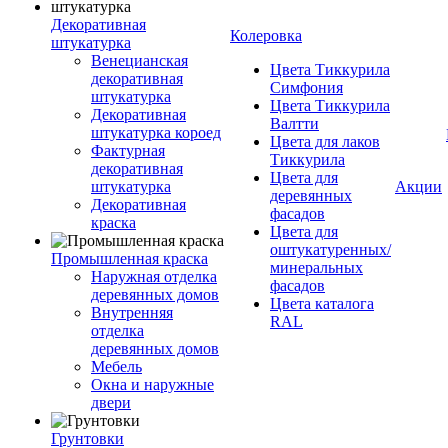
Декоративная
Колеровка
штукатурка
Венецианская
Цвета Тиккурила
декоративная
Симфония
штукатурка
Цвета Тиккурила
Декоративная
Валтти
штукатурка короед
Цвета для лаков
Фактурная
Тиккурила
декоративная
Цвета для
штукатурка
Акции
деревянных
Декоративная
фасадов
краска
Цвета для
оштукатуренных/
Промышленная краска
минеральных
Наружная отделка
фасадов
деревянных домов
Цвета каталога
Внутренняя
RAL
отделка
деревянных домов
Мебель
Окна и наружные
двери
Грунтовки