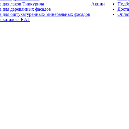
а для лаков Тиккурила
Акции
Подбо
а для деревянных фасадов
Доста
а для оштукатуренных/ минеральных фасадов
Опла
а каталога RAL