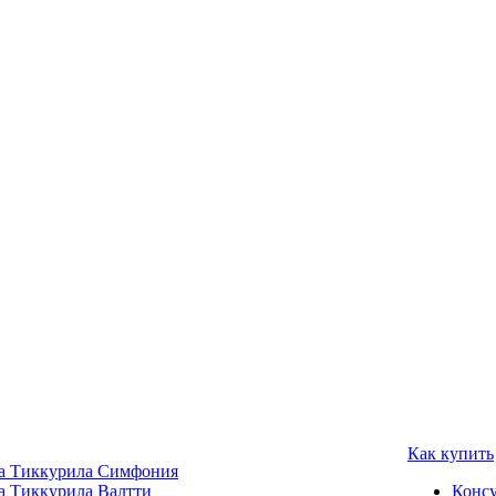
Как купить
а Тиккурила Симфония
а Тиккурила Валтти
Консу