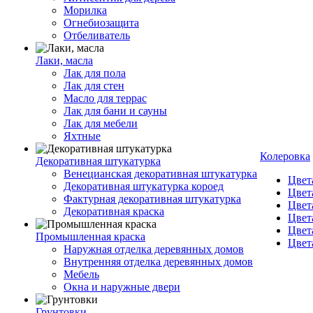
Морилка
Огнебиозащита
Отбеливатель
Лаки, масла
Лак для пола
Лак для стен
Масло для террас
Лак для бани и сауны
Лак для мебели
Яхтные
Колеровка
Декоративная штукатурка
Венецианская декоративная штукатурка
Цвет
Декоративная штукатурка короед
Цвет
Фактурная декоративная штукатурка
Цвет
Декоративная краска
Цвет
Цвет
Промышленная краска
Цвет
Наружная отделка деревянных домов
Внутренняя отделка деревянных домов
Мебель
Окна и наружные двери
Грунтовки