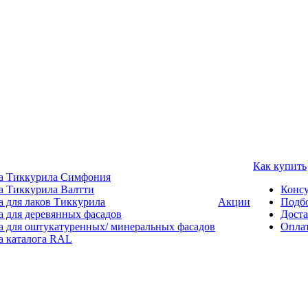
Как купить
а Тиккурила Симфония
а Тиккурила Валтти
Консу
а для лаков Тиккурила
Акции
Подбо
а для деревянных фасадов
Доста
а для оштукатуренных/ минеральных фасадов
Опла
а каталога RAL