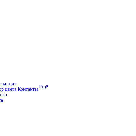
льтация
Ещё
р цвета
Контакты
вка
та