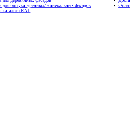
а для деревянных фасадов
Доста
а для оштукатуренных/ минеральных фасадов
Опла
а каталога RAL