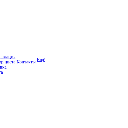
льтация
Ещё
р цвета
Контакты
вка
та