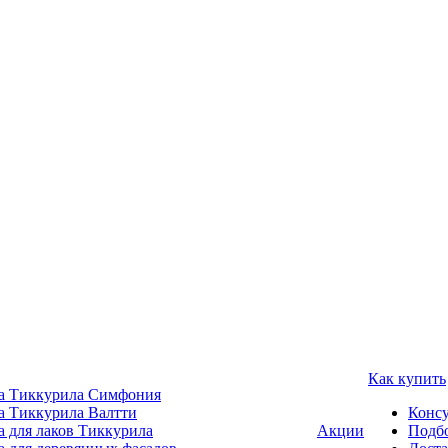
Как купить
а Тиккурила Симфония
а Тиккурила Валтти
Консу
а для лаков Тиккурила
Акции
Подбо