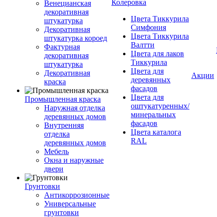
Колеровка
Венецианская
декоративная
Цвета Тиккурила
штукатурка
Симфония
Декоративная
Цвета Тиккурила
штукатурка короед
Валтти
Фактурная
Цвета для лаков
декоративная
Тиккурила
штукатурка
Цвета для
Декоративная
Акции
деревянных
краска
фасадов
Цвета для
Промышленная краска
оштукатуренных/
Наружная отделка
минеральных
деревянных домов
фасадов
Внутренняя
Цвета каталога
отделка
RAL
деревянных домов
Мебель
Окна и наружные
двери
Грунтовки
Антикоррозионные
Универсальные
грунтовки