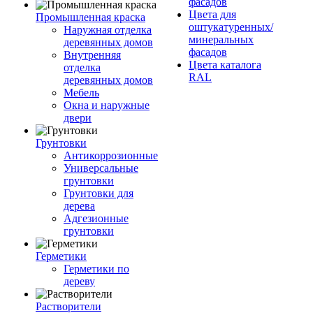
фасадов
Цвета для
Промышленная краска
оштукатуренных/
Наружная отделка
минеральных
деревянных домов
фасадов
Внутренняя
Цвета каталога
отделка
RAL
деревянных домов
Мебель
Окна и наружные
двери
Грунтовки
Антикоррозионные
Универсальные
грунтовки
Грунтовки для
дерева
Адгезионные
грунтовки
Герметики
Герметики по
дереву
Растворители