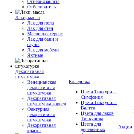
Огнебиозащита
Отбеливатель
Лаки, масла
Лак для пола
Лак для стен
Масло для террас
Лак для бани и
сауны
Лак для мебели
Яхтные
Декоративная
штукатурка
Колеровка
Венецианская
декоративная
Цвета Тиккурила
штукатурка
Симфония
Декоративная
Цвета Тиккурила
штукатурка короед
Валтти
Фактурная
Цвета для лаков
декоративная
Тиккурила
штукатурка
Цвета для
Декоративная
Акции
деревянных
краска