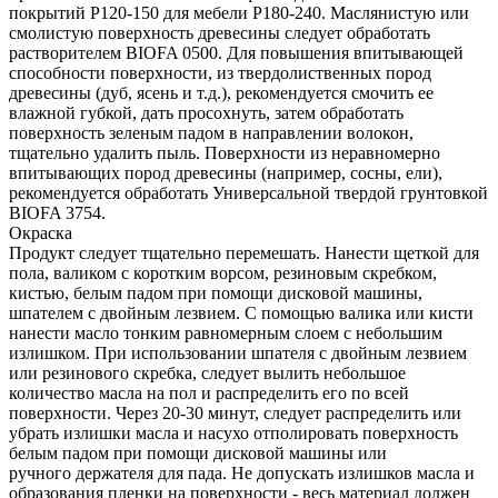
покрытий Р120-150 для мебели Р180-240. Маслянистую или
смолистую поверхность древесины следует обработать
растворителем BIOFA 0500. Для повышения впитывающей
способности поверхности, из твердолиственных пород
древесины (дуб, ясень и т.д.), рекомендуется смочить ее
влажной губкой, дать просохнуть, затем обработать
поверхность зеленым падом в направлении волокон,
тщательно удалить пыль. Поверхности из неравномерно
впитывающих пород древесины (например, сосны, ели),
рекомендуется обработать Универсальной твердой грунтовкой
BIOFA 3754.
Окраска
Продукт следует тщательно перемешать. Нанести щеткой для
пола, валиком с коротким ворсом, резиновым скребком,
кистью, белым падом при помощи дисковой машины,
шпателем с двойным лезвием. С помощью валика или кисти
нанести масло тонким равномерным слоем с небольшим
излишком. При использовании шпателя с двойным лезвием
или резинового скребка, следует вылить небольшое
количество масла на пол и распределить его по всей
поверхности. Через 20-30 минут, следует распределить или
убрать излишки масла и насухо отполировать поверхность
белым падом при помощи дисковой машины или
ручного держателя для пада. Не допускать излишков масла и
образования пленки на поверхности - весь материал должен