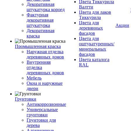
Цвета Тиккурила
Декоративная
Валтти
штукатурка короед
Цвета для лаков
Фактурная
Тиккурила
декоративная
Цвета для
штукатурка
Акции
деревянных
Декоративная
фасадов
краска
Цвета для
оштукатуренных/
Промышленная краска
минеральных
Наружная отделка
фасадов
деревянных домов
Цвета каталога
Внутренняя
RAL
отделка
деревянных домов
Мебель
Окна и наружные
двери
Грунтовки
Антикоррозионные
Универсальные
грунтовки
Грунтовки для
дерева
Адгезионные