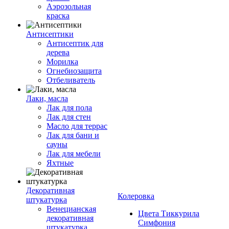
Аэрозольная
краска
Антисептики
Антисептик для
дерева
Морилка
Огнебиозащита
Отбеливатель
Лаки, масла
Лак для пола
Лак для стен
Масло для террас
Лак для бани и
сауны
Лак для мебели
Яхтные
Декоративная
Колеровка
штукатурка
Венецианская
Цвета Тиккурила
декоративная
Симфония
штукатурка