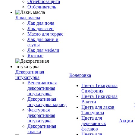
Огнебиозащита
Отбеливатель
Лаки, масла
Лак для пола
Лак для стен
Масло для террас
Лак для бани и
сауны
Лак для мебели
Яхтные
Декоративная
Колеровка
штукатурка
Венецианская
Цвета Тиккурила
декоративная
Симфония
штукатурка
Цвета Тиккурила
Декоративная
Валтти
штукатурка короед
Цвета для лаков
Фактурная
Тиккурила
декоративная
Цвета для
штукатурка
Акции
деревянных
Декоративная
фасадов
краска
Цвета для