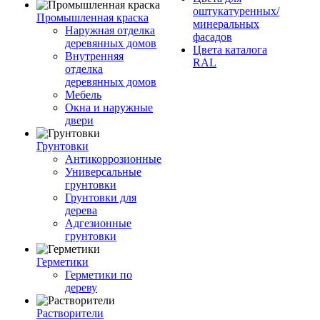
оштукатуренных/
Промышленная краска
минеральных
Наружная отделка
фасадов
деревянных домов
Цвета каталога
Внутренняя
RAL
отделка
деревянных домов
Мебель
Окна и наружные
двери
Грунтовки
Антикоррозионные
Универсальные
грунтовки
Грунтовки для
дерева
Адгезионные
грунтовки
Герметики
Герметики по
дереву
Растворители