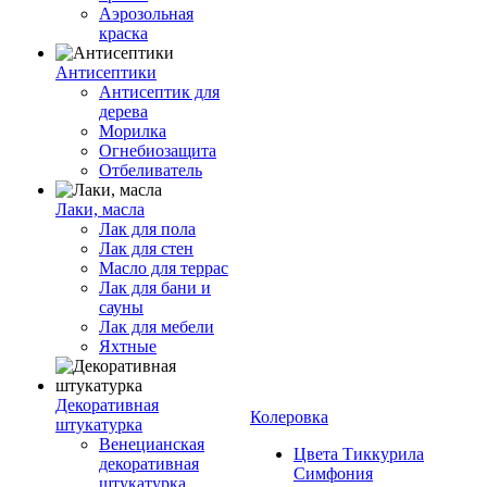
Аэрозольная
краска
Антисептики
Антисептик для
дерева
Морилка
Огнебиозащита
Отбеливатель
Лаки, масла
Лак для пола
Лак для стен
Масло для террас
Лак для бани и
сауны
Лак для мебели
Яхтные
Декоративная
Колеровка
штукатурка
Венецианская
Цвета Тиккурила
декоративная
Симфония
штукатурка