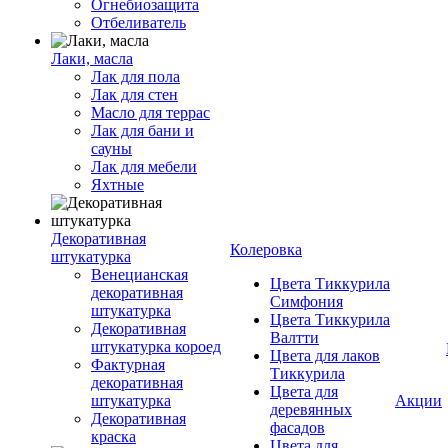
Огнебиозащита
Отбеливатель
Лаки, масла
Лак для пола
Лак для стен
Масло для террас
Лак для бани и
сауны
Лак для мебели
Яхтные
Декоративная
Колеровка
штукатурка
Венецианская
Цвета Тиккурила
декоративная
Симфония
штукатурка
Цвета Тиккурила
Декоративная
Валтти
штукатурка короед
Цвета для лаков
Фактурная
Тиккурила
декоративная
Цвета для
штукатурка
Акции
деревянных
Декоративная
фасадов
краска
Цвета для