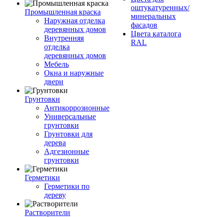
оштукатуренных/
Промышленная краска
минеральных
Наружная отделка
фасадов
деревянных домов
Цвета каталога
Внутренняя
RAL
отделка
деревянных домов
Мебель
Окна и наружные
двери
Грунтовки
Антикоррозионные
Универсальные
грунтовки
Грунтовки для
дерева
Адгезионные
грунтовки
Герметики
Герметики по
дереву
Растворители