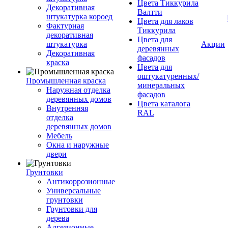
Цвета Тиккурила
Декоративная
Валтти
штукатурка короед
Цвета для лаков
Фактурная
Тиккурила
декоративная
Цвета для
штукатурка
Акции
деревянных
Декоративная
фасадов
краска
Цвета для
оштукатуренных/
Промышленная краска
минеральных
Наружная отделка
фасадов
деревянных домов
Цвета каталога
Внутренняя
RAL
отделка
деревянных домов
Мебель
Окна и наружные
двери
Грунтовки
Антикоррозионные
Универсальные
грунтовки
Грунтовки для
дерева
Адгезионные