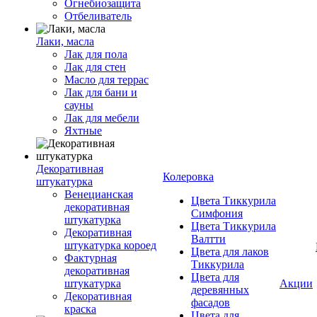
Огнебиозащита
Отбеливатель
Лаки, масла
Лак для пола
Лак для стен
Масло для террас
Лак для бани и
сауны
Лак для мебели
Яхтные
Декоративная
Колеровка
штукатурка
Венецианская
Цвета Тиккурила
декоративная
Симфония
штукатурка
Цвета Тиккурила
Декоративная
Валтти
штукатурка короед
Цвета для лаков
Фактурная
Тиккурила
декоративная
Цвета для
штукатурка
Акции
деревянных
Декоративная
фасадов
краска
Цвета для