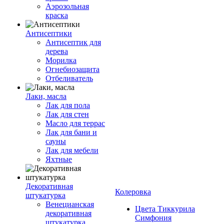
Аэрозольная
краска
Антисептики
Антисептик для
дерева
Морилка
Огнебиозащита
Отбеливатель
Лаки, масла
Лак для пола
Лак для стен
Масло для террас
Лак для бани и
сауны
Лак для мебели
Яхтные
Декоративная
Колеровка
штукатурка
Венецианская
Цвета Тиккурила
декоративная
Симфония
штукатурка