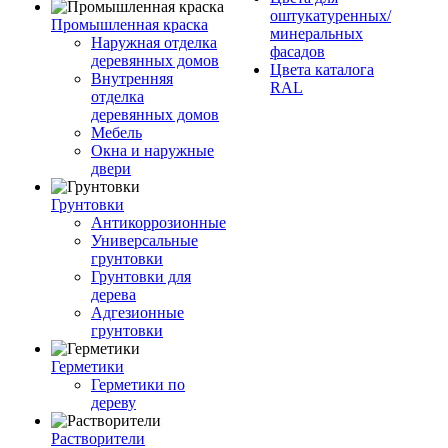
оштукатуренных/
Промышленная краска
минеральных
Наружная отделка
фасадов
деревянных домов
Цвета каталога
Внутренняя
RAL
отделка
деревянных домов
Мебель
Окна и наружные
двери
Грунтовки
Антикоррозионные
Универсальные
грунтовки
Грунтовки для
дерева
Адгезионные
грунтовки
Герметики
Герметики по
дереву
Растворители