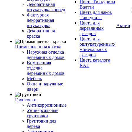
Цвета Тиккурила
Декоративная
Валтти
штукатурка короед
Цвета для лаков
Фактурная
Тиккурила
декоративная
Цвета для
штукатурка
Акции
деревянных
Декоративная
фасадов
краска
Цвета для
оштукатуренных/
Промышленная краска
минеральных
Наружная отделка
фасадов
деревянных домов
Цвета каталога
Внутренняя
RAL
отделка
деревянных домов
Мебель
Окна и наружные
двери
Грунтовки
Антикоррозионные
Универсальные
грунтовки
Грунтовки для
дерева
Адгезионные