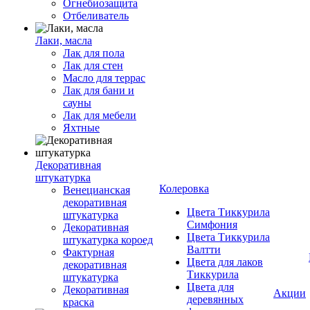
Огнебиозащита
Отбеливатель
Лаки, масла
Лак для пола
Лак для стен
Масло для террас
Лак для бани и
сауны
Лак для мебели
Яхтные
Декоративная
штукатурка
Колеровка
Венецианская
декоративная
Цвета Тиккурила
штукатурка
Симфония
Декоративная
Цвета Тиккурила
штукатурка короед
Валтти
Фактурная
Цвета для лаков
декоративная
Тиккурила
штукатурка
Цвета для
Декоративная
Акции
деревянных
краска