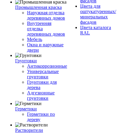
фасадов
Цвета для
Промышленная краска
оштукатуренных/
Наружная отделка
минеральных
деревянных домов
фасадов
Внутренняя
Цвета каталога
отделка
RAL
деревянных домов
Мебель
Окна и наружные
двери
Грунтовки
Антикоррозионные
Универсальные
грунтовки
Грунтовки для
дерева
Адгезионные
грунтовки
Герметики
Герметики по
дереву
Растворители