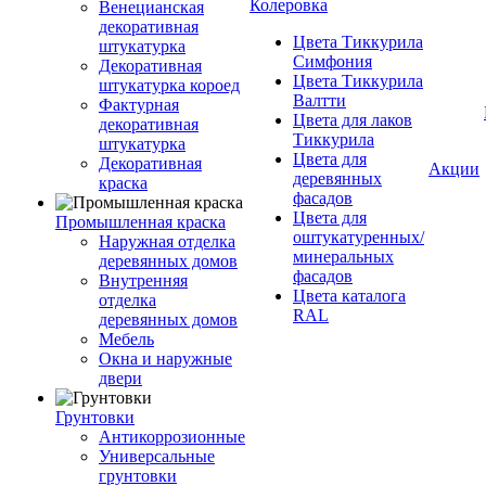
Колеровка
Венецианская
декоративная
Цвета Тиккурила
штукатурка
Симфония
Декоративная
Цвета Тиккурила
штукатурка короед
Валтти
Фактурная
Цвета для лаков
декоративная
Тиккурила
штукатурка
Цвета для
Декоративная
Акции
деревянных
краска
фасадов
Цвета для
Промышленная краска
оштукатуренных/
Наружная отделка
минеральных
деревянных домов
фасадов
Внутренняя
Цвета каталога
отделка
RAL
деревянных домов
Мебель
Окна и наружные
двери
Грунтовки
Антикоррозионные
Универсальные
грунтовки