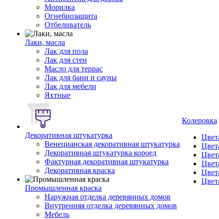
Морилка
Огнебиозащита
Отбеливатель
Лаки, масла
Лак для пола
Лак для стен
Масло для террас
Лак для бани и сауны
Лак для мебели
Яхтные
Колеровка
Декоративная штукатурка
Цвет
Венецианская декоративная штукатурка
Цвет
Декоративная штукатурка короед
Цвет
Фактурная декоративная штукатурка
Цвет
Декоративная краска
Цвет
Цвет
Промышленная краска
Наружная отделка деревянных домов
Внутренняя отделка деревянных домов
Мебель