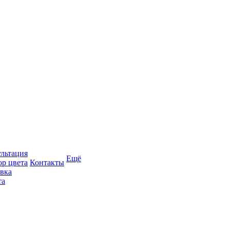
льтация
Ещё
р цвета
Контакты
вка
та