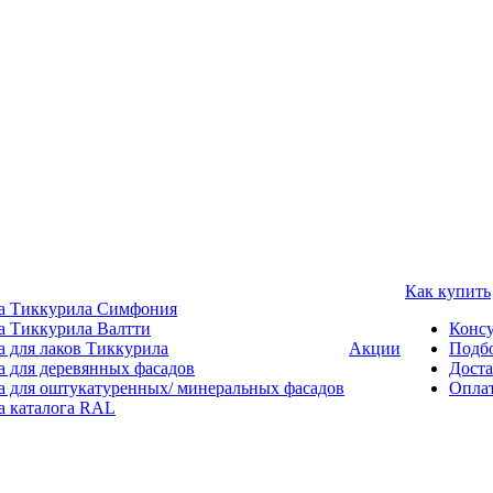
Как купить
а Тиккурила Симфония
а Тиккурила Валтти
Консу
а для лаков Тиккурила
Акции
Подбо
а для деревянных фасадов
Доста
а для оштукатуренных/ минеральных фасадов
Опла
а каталога RAL