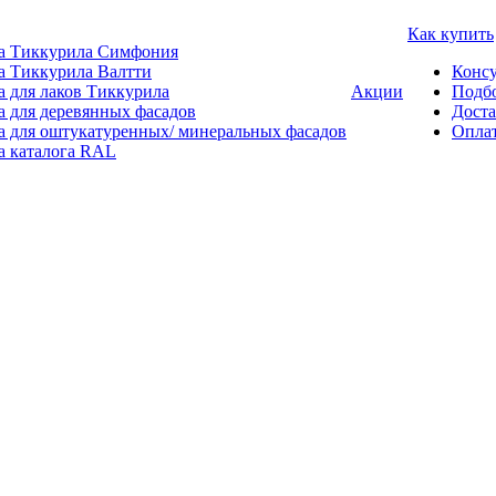
Как купить
а Тиккурила Симфония
а Тиккурила Валтти
Консу
а для лаков Тиккурила
Акции
Подбо
а для деревянных фасадов
Доста
а для оштукатуренных/ минеральных фасадов
Опла
а каталога RAL