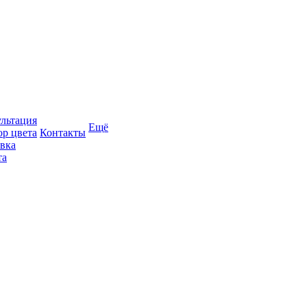
льтация
Ещё
р цвета
Контакты
вка
та