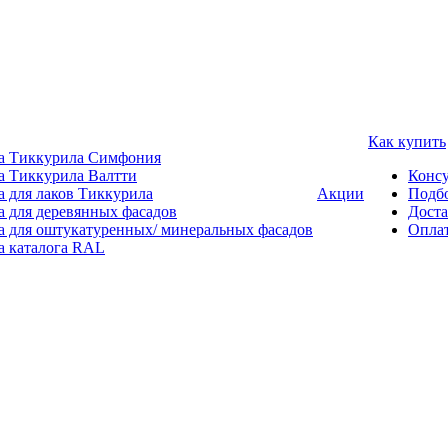
Как купить
а Тиккурила Симфония
а Тиккурила Валтти
Консу
а для лаков Тиккурила
Акции
Подбо
а для деревянных фасадов
Доста
а для оштукатуренных/ минеральных фасадов
Опла
а каталога RAL