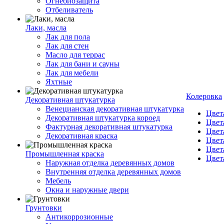
Огнебиозащита
Отбеливатель
Лаки, масла
Лак для пола
Лак для стен
Масло для террас
Лак для бани и сауны
Лак для мебели
Яхтные
Колеровка
Декоративная штукатурка
Венецианская декоративная штукатурка
Цвет
Декоративная штукатурка короед
Цвет
Фактурная декоративная штукатурка
Цвет
Декоративная краска
Цвет
Цвет
Промышленная краска
Цвет
Наружная отделка деревянных домов
Внутренняя отделка деревянных домов
Мебель
Окна и наружные двери
Грунтовки
Антикоррозионные