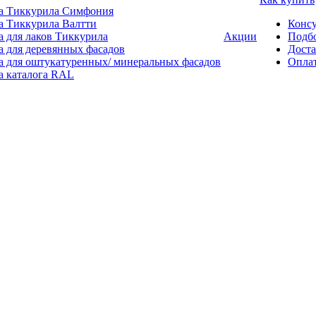
а Тиккурила Симфония
а Тиккурила Валтти
Консу
а для лаков Тиккурила
Акции
Подбо
а для деревянных фасадов
Доста
а для оштукатуренных/ минеральных фасадов
Опла
а каталога RAL