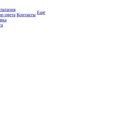
льтация
Ещё
р цвета
Контакты
вка
та