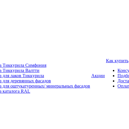
Как купить
а Тиккурила Симфония
а Тиккурила Валтти
Консу
а для лаков Тиккурила
Акции
Подбо
а для деревянных фасадов
Доста
а для оштукатуренных/ минеральных фасадов
Опла
а каталога RAL