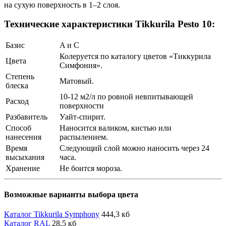
на сухую поверхность в 1–2 слоя.
Технические характеристики Tikkurila Pesto 10:
Базис
A и С
Колеруется по каталогу цветов «Тиккурила
Цвета
Симфония».
Степень
Матовый.
блеска
10-12 м2/л по ровной невпитывающей
Расход
поверхности
Разбавитель
Уайт-спирит.
Способ
Наносится валиком, кистью или
нанесения
распылением.
Время
Следующий слой можно наносить через 24
высыхания
часа.
Хранение
Не боится мороза.
Возможные варианты выбора цвета
Каталог Tikkurila Symphony
444,3 кб
Каталог RAL
28,5 кб