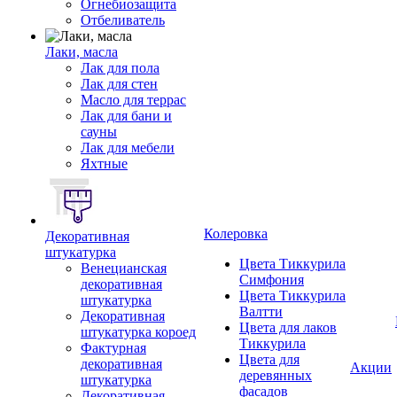
Огнебиозащита
Отбеливатель
Лаки, масла
Лак для пола
Лак для стен
Масло для террас
Лак для бани и
сауны
Лак для мебели
Яхтные
Колеровка
Декоративная
штукатурка
Цвета Тиккурила
Венецианская
Симфония
декоративная
Цвета Тиккурила
штукатурка
Валтти
Декоративная
Цвета для лаков
штукатурка короед
Тиккурила
Фактурная
Цвета для
декоративная
Акции
деревянных
штукатурка
фасадов
Декоративная