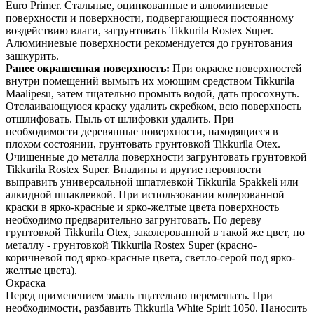
Euro Primer. Стальные, оцинкованные и алюминиевые
поверхности и поверхности, подвергающиеся постоянному
воздействию влаги, загрунтовать Tikkurila Rostex Super.
Алюминиевые поверхности рекомендуется до грунтования
зашкурить.
Ранее окрашенная поверхность:
При окраске поверхностей
внутри помещений вымыть их моющим средством Tikkurila
Maalipesu, затем тщательно промыть водой, дать просохнуть.
Отслаивающуюся краску удалить скребком, всю поверхность
отшлифовать. Пыль от шлифовки удалить. При
необходимости деревянные поверхности, находящиеся в
плохом состоянии, грунтовать грунтовкой Tikkurila Otex.
Очищенные до металла поверхности загрунтовать грунтовкой
Tikkurila Rostex Super. Впадины и другие неровности
выправить универсальной шпатлевкой Tikkurila Spakkeli или
алкидной шпаклевкой. При использовании колерованной
краски в ярко-красные и ярко-желтые цвета поверхность
необходимо предварительно загрунтовать. По дереву –
грунтовкой Tikkurila Otex, заколерованной в такой же цвет, по
металлу - грунтовкой Tikkurila Rostex Super (красно-
коричневой под ярко-красные цвета, светло-серой под ярко-
желтые цвета).
Окраска
Перед применением эмаль тщательно перемешать. При
необходимости, разбавить Tikkurila White Spirit 1050. Наносить