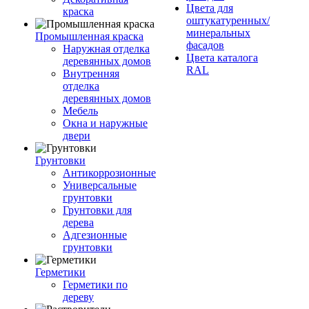
Цвета для
краска
оштукатуренных/
минеральных
Промышленная краска
фасадов
Наружная отделка
Цвета каталога
деревянных домов
RAL
Внутренняя
отделка
деревянных домов
Мебель
Окна и наружные
двери
Грунтовки
Антикоррозионные
Универсальные
грунтовки
Грунтовки для
дерева
Адгезионные
грунтовки
Герметики
Герметики по
дереву