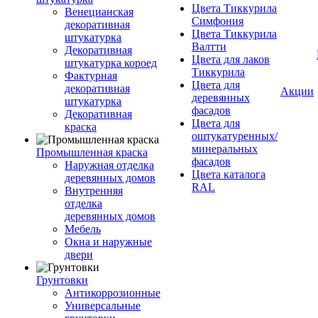
Цвета Тиккурила
Венецианская
Симфония
декоративная
Цвета Тиккурила
штукатурка
Валтти
Декоративная
Цвета для лаков
штукатурка короед
Тиккурила
Фактурная
Цвета для
декоративная
Акции
деревянных
штукатурка
фасадов
Декоративная
Цвета для
краска
оштукатуренных/
минеральных
Промышленная краска
фасадов
Наружная отделка
Цвета каталога
деревянных домов
RAL
Внутренняя
отделка
деревянных домов
Мебель
Окна и наружные
двери
Грунтовки
Антикоррозионные
Универсальные