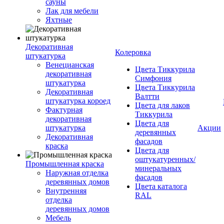
сауны
Лак для мебели
Яхтные
Декоративная
Колеровка
штукатурка
Венецианская
Цвета Тиккурила
декоративная
Симфония
штукатурка
Цвета Тиккурила
Декоративная
Валтти
штукатурка короед
Цвета для лаков
Фактурная
Тиккурила
декоративная
Цвета для
штукатурка
Акции
деревянных
Декоративная
фасадов
краска
Цвета для
оштукатуренных/
Промышленная краска
минеральных
Наружная отделка
фасадов
деревянных домов
Цвета каталога
Внутренняя
RAL
отделка
деревянных домов
Мебель