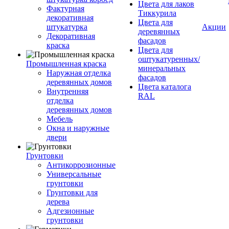
Цвета для лаков
Фактурная
Тиккурила
декоративная
Цвета для
штукатурка
Акции
деревянных
Декоративная
фасадов
краска
Цвета для
оштукатуренных/
Промышленная краска
минеральных
Наружная отделка
фасадов
деревянных домов
Цвета каталога
Внутренняя
RAL
отделка
деревянных домов
Мебель
Окна и наружные
двери
Грунтовки
Антикоррозионные
Универсальные
грунтовки
Грунтовки для
дерева
Адгезионные
грунтовки