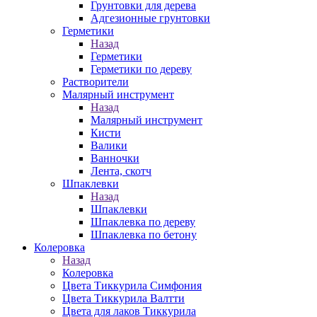
Грунтовки для дерева
Адгезионные грунтовки
Герметики
Назад
Герметики
Герметики по дереву
Растворители
Малярный инструмент
Назад
Малярный инструмент
Кисти
Валики
Ванночки
Лента, скотч
Шпаклевки
Назад
Шпаклевки
Шпаклевка по дереву
Шпаклевка по бетону
Колеровка
Назад
Колеровка
Цвета Тиккурила Симфония
Цвета Тиккурила Валтти
Цвета для лаков Тиккурила