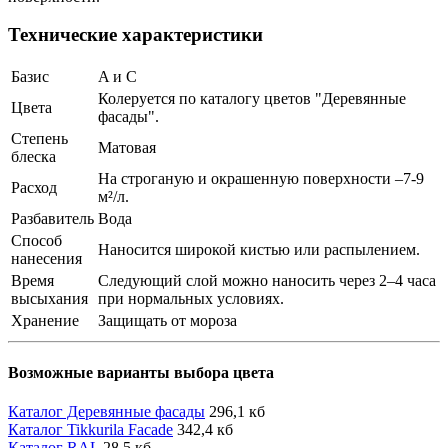
Технические характеристики
Базис
A и С
Колеруется по каталогу цветов "Деревянные
Цвета
фасады".
Степень
Матовая
блеска
На строганую и окрашенную поверхности –7-9
Расход
м²/л.
Разбавитель
Вода
Способ
Наносится широкой кистью или распылением.
нанесения
Время
Следующий слой можно наносить через 2–4 часа
высыхания
при нормальных условиях.
Хранение
Защищать от мороза
Возможные варианты выбора цвета
Каталог Деревянные фасады
296,1 кб
Каталог Tikkurila Facade
342,4 кб
Каталог RAL
28,5 кб