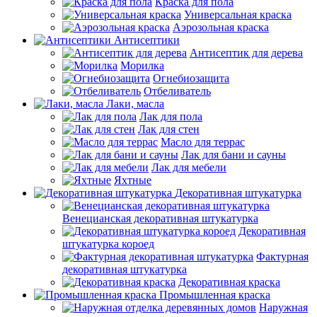
Краска для пола
Универсальная краска
Аэрозольная краска
Антисептики
Антисептик для дерева
Морилка
Огнебиозащита
Отбеливатель
Лаки, масла
Лак для пола
Лак для стен
Масло для террас
Лак для бани и сауны
Лак для мебели
Яхтные
Декоративная штукатурка
Венецианская декоративная штукатурка
Декоративная
штукатурка короед
Фактурная
декоративная штукатурка
Декоративная краска
Промышленная краска
Наружная