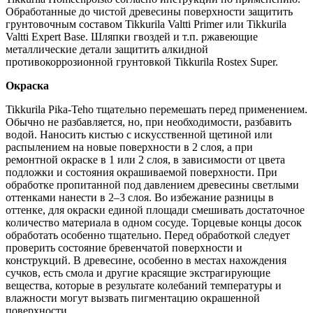
Обработанные до чистой древесины поверхности защитить
грунтовочным составом Tikkurila Valtti Primer или Tikkurila
Valtti Expert Base. Шляпки гвоздей и т.п. ржавеющие
металлические детали защитить алкидной
противокоррозионной грунтовкой Tikkurila Rostex Super.
Окраска
Tikkurila Pika-Teho тщательно перемешать перед применением.
Обычно не разбавляется, но, при необходимости, разбавить
водой. Наносить кистью с искусственной щетиной или
распылением на новые поверхности в 2 слоя, а при
ремонтной окраске в 1 или 2 слоя, в зависимости от цвета
подложки и состояния окрашиваемой поверхности. При
обработке пропитанной под давлением древесины светлыми
оттенками нанести в 2–3 слоя. Во избежание разницы в
оттенке, для окраски единой площади смешивать достаточное
количество материала в одном сосуде. Торцевые концы досок
обработать особенно тщательно. Перед обработкой следует
проверить состояние бревенчатой поверхности и
конструкций. В древесине, особенно в местах нахождения
сучков, есть смола и другие красящие экстрагирующие
вещества, которые в результате колебаний температуры и
влажности могут вызвать пигментацию окрашенной
поверхности.