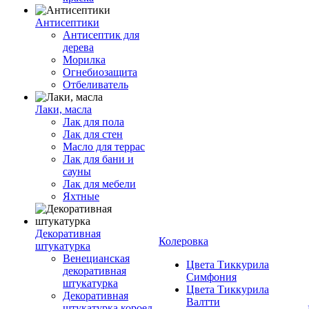
Антисептики
Антисептик для
дерева
Морилка
Огнебиозащита
Отбеливатель
Лаки, масла
Лак для пола
Лак для стен
Масло для террас
Лак для бани и
сауны
Лак для мебели
Яхтные
Декоративная
Колеровка
штукатурка
Венецианская
Цвета Тиккурила
декоративная
Симфония
штукатурка
Цвета Тиккурила
Декоративная
Валтти
штукатурка короед