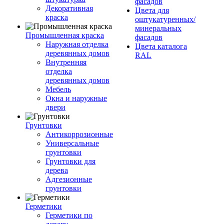
фасадов
Декоративная
Цвета для
краска
оштукатуренных/
минеральных
Промышленная краска
фасадов
Наружная отделка
Цвета каталога
деревянных домов
RAL
Внутренняя
отделка
деревянных домов
Мебель
Окна и наружные
двери
Грунтовки
Антикоррозионные
Универсальные
грунтовки
Грунтовки для
дерева
Адгезионные
грунтовки
Герметики
Герметики по