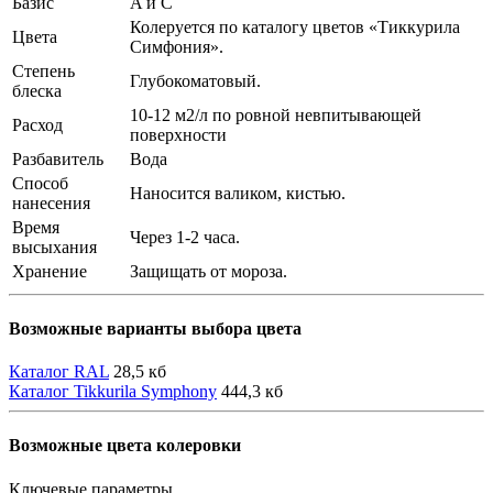
Базис
A и С
Колеруется по каталогу цветов «Тиккурила
Цвета
Симфония».
Степень
Глубокоматовый.
блеска
10-12 м2/л по ровной невпитывающей
Расход
поверхности
Разбавитель
Вода
Способ
Наносится валиком, кистью.
нанесения
Время
Через 1-2 часа.
высыхания
Хранение
Защищать от мороза.
Возможные варианты выбора цвета
Каталог RAL
28,5 кб
Каталог Tikkurila Symphony
444,3 кб
Возможные цвета колеровки
Ключевые параметры