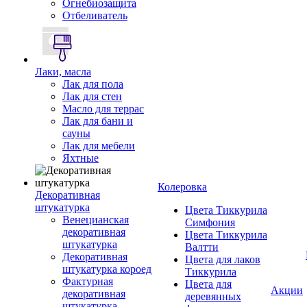
Огнебиозащита
Отбеливатель
Лаки, масла
Лак для пола
Лак для стен
Масло для террас
Лак для бани и
сауны
Лак для мебели
Яхтные
Колеровка
Декоративная
штукатурка
Цвета Тиккурила
Венецианская
Симфония
декоративная
Цвета Тиккурила
штукатурка
Валтти
Декоративная
Цвета для лаков
штукатурка короед
Тиккурила
Фактурная
Цвета для
Акции
декоративная
деревянных
штукатурка