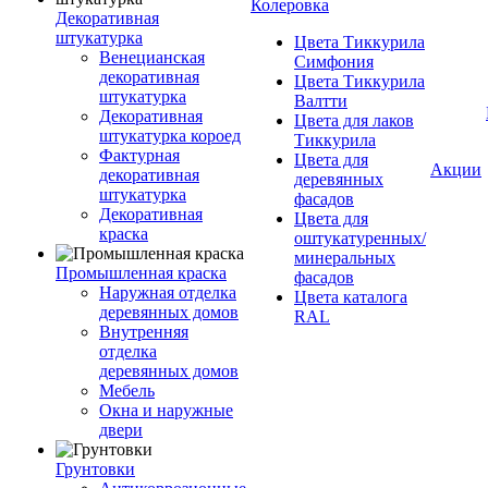
Колеровка
Декоративная
штукатурка
Цвета Тиккурила
Венецианская
Симфония
декоративная
Цвета Тиккурила
штукатурка
Валтти
Декоративная
Цвета для лаков
штукатурка короед
Тиккурила
Фактурная
Цвета для
Акции
декоративная
деревянных
штукатурка
фасадов
Декоративная
Цвета для
краска
оштукатуренных/
минеральных
Промышленная краска
фасадов
Наружная отделка
Цвета каталога
деревянных домов
RAL
Внутренняя
отделка
деревянных домов
Мебель
Окна и наружные
двери
Грунтовки