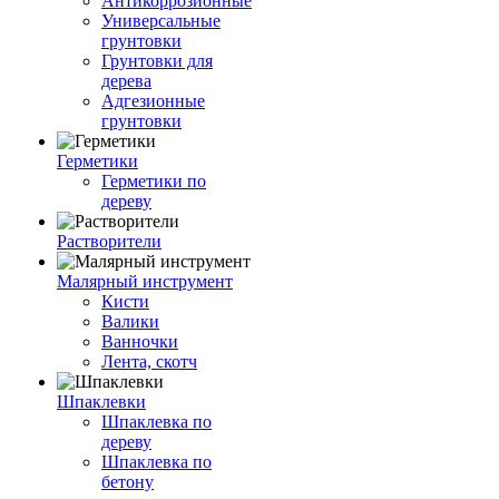
Антикоррозионные
Универсальные
грунтовки
Грунтовки для
дерева
Адгезионные
грунтовки
Герметики
Герметики по
дереву
Растворители
Малярный инструмент
Кисти
Валики
Ванночки
Лента, скотч
Шпаклевки
Шпаклевка по
дереву
Шпаклевка по
бетону