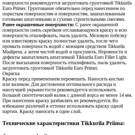
поверхности рекомендуется загрунтовать грунтовкой Tikkurila
Euro Primer. Грунтование обязательно перед нанесением по
пористым поверхностям и поверхностям, зашпатлеванным
готовыми шпатлевками и сухими строительными смесями.
Ранее окрашенные поверхности:
С ранее окрашенной
поверхности снять скребком отслаивающуюся краску и всю
поверхность отшлифовать, пыль удалить. Меловую побелку
или известковую краску полностью удалить, после чего
промыть поверхность водой с моющим средством Tikkurila
Maalipesu, а затем чистой водой и просушить. Неровности и
дефекты зашпатлевать шпатлевкой Tikkurila Euro Filler Light.
После высыхания поверхность отшлифовать, пыль удалить,
загрунтовать грунтовкой Tikkurila Euro Primer.
Окраска
Краску перед применением перемешать. Наносить кистью
или валиком. Для достижения оптимального расхода и
наилучшей укрывистости рекомендуется использовать
большой синтетический валик с длиной ворса не менее 14 мм.
При нанесении краску разбавлять не рекомендуется. Во
избежание различий в оттенке использовать краску одной
партии. Краску наносить в один слой.
Технические характеристики Tikkurila Priima: