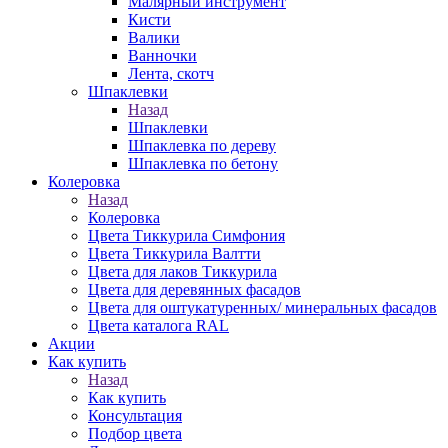
Малярный инструмент
Кисти
Валики
Ванночки
Лента, скотч
Шпаклевки
Назад
Шпаклевки
Шпаклевка по дереву
Шпаклевка по бетону
Колеровка
Назад
Колеровка
Цвета Тиккурила Симфония
Цвета Тиккурила Валтти
Цвета для лаков Тиккурила
Цвета для деревянных фасадов
Цвета для оштукатуренных/ минеральных фасадов
Цвета каталога RAL
Акции
Как купить
Назад
Как купить
Консультация
Подбор цвета