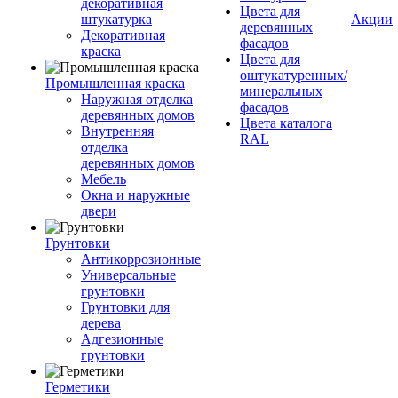
декоративная
Цвета для
штукатурка
Акции
деревянных
Декоративная
фасадов
краска
Цвета для
оштукатуренных/
Промышленная краска
минеральных
Наружная отделка
фасадов
деревянных домов
Цвета каталога
Внутренняя
RAL
отделка
деревянных домов
Мебель
Окна и наружные
двери
Грунтовки
Антикоррозионные
Универсальные
грунтовки
Грунтовки для
дерева
Адгезионные
грунтовки
Герметики