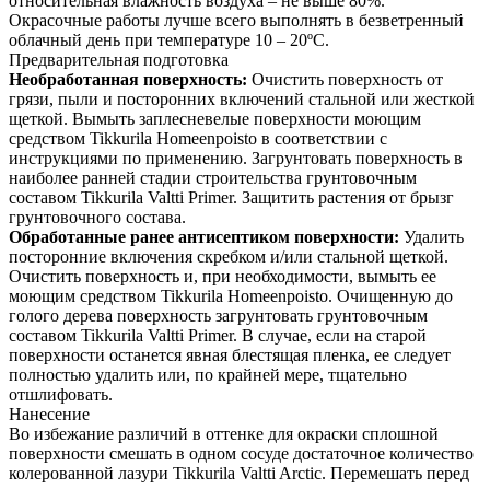
относительная влажность воздуха – не выше 80%.
Окрасочные работы лучше всего выполнять в безветренный
облачный день при температуре 10 – 20ºС.
Предварительная подготовка
Необработанная поверхность:
Очистить поверхность от
грязи, пыли и посторонних включений стальной или жесткой
щеткой. Вымыть заплесневелые поверхности моющим
средством Tikkurila Homeenpoisto в соответствии с
инструкциями по применению. Загрунтовать поверхность в
наиболее ранней стадии строительства грунтовочным
составом Tikkurila Valtti Primer. Защитить растения от брызг
грунтовочного состава.
Обработанные ранее антисептиком поверхности:
Удалить
посторонние включения скребком и/или стальной щеткой.
Очистить поверхность и, при необходимости, вымыть ее
моющим средством Tikkurila Homeenpoisto. Очищенную до
голого дерева поверхность загрунтовать грунтовочным
составом Tikkurila Valtti Primer. В случае, если на старой
поверхности останется явная блестящая пленка, ее следует
полностью удалить или, по крайней мере, тщательно
отшлифовать.
Нанесение
Во избежание различий в оттенке для окраски сплошной
поверхности смешать в одном сосуде достаточное количество
колерованной лазури Tikkurila Valtti Arctic. Перемешать перед