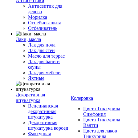
Антисептики
Антисептик для
дерева
Морилка
Огнебиозащита
Отбеливатель
Лаки, масла
Лак для пола
Лак для стен
Масло для террас
Лак для бани и
сауны
Лак для мебели
Яхтные
Декоративная
Колеровка
штукатурка
Венецианская
Цвета Тиккурила
декоративная
Симфония
штукатурка
Цвета Тиккурила
Декоративная
Валтти
штукатурка короед
Цвета для лаков
Фактурная
Тиккурила