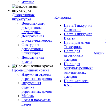
Яхтные
Декоративная
Колеровка
штукатурка
Венецианская
Цвета Тиккурила
декоративная
Симфония
штукатурка
Цвета Тиккурила
Декоративная
Валтти
штукатурка короед
Цвета для лаков
Фактурная
Тиккурила
декоративная
Цвета для
штукатурка
Акции
деревянных
Декоративная
фасадов
краска
Цвета для
оштукатуренных/
Промышленная краска
минеральных
Наружная отделка
фасадов
деревянных домов
Цвета каталога
Внутренняя
RAL
отделка
деревянных домов
Мебель
Окна и наружные
двери