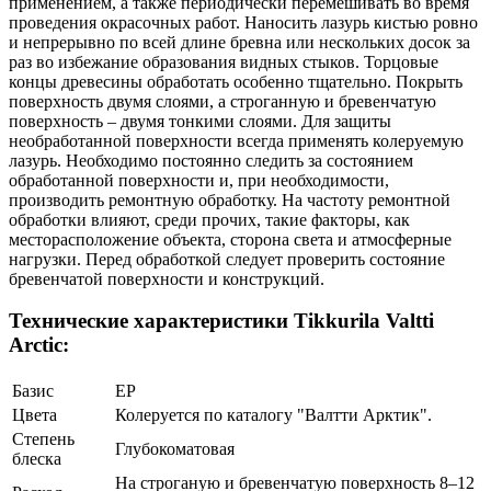
применением, а также периодически перемешивать во время
проведения окрасочных работ. Наносить лазурь кистью ровно
и непрерывно по всей длине бревна или нескольких досок за
раз во избежание образования видных стыков. Торцовые
концы древесины обработать особенно тщательно. Покрыть
поверхность двумя слоями, а строганную и бревенчатую
поверхность – двумя тонкими слоями. Для защиты
необработанной поверхности всегда применять колеруемую
лазурь. Необходимо постоянно следить за состоянием
обработанной поверхности и, при необходимости,
производить ремонтную обработку. На частоту ремонтной
обработки влияют, среди прочих, такие факторы, как
месторасположение объекта, сторона света и атмосферные
нагрузки. Перед обработкой следует проверить состояние
бревенчатой поверхности и конструкций.
Технические характеристики Tikkurila Valtti
Arctic:
Базис
EP
Цвета
Колеруется по каталогу "Валтти Арктик".
Степень
Глубокоматовая
блеска
На строганую и бревенчатую поверхность 8–12