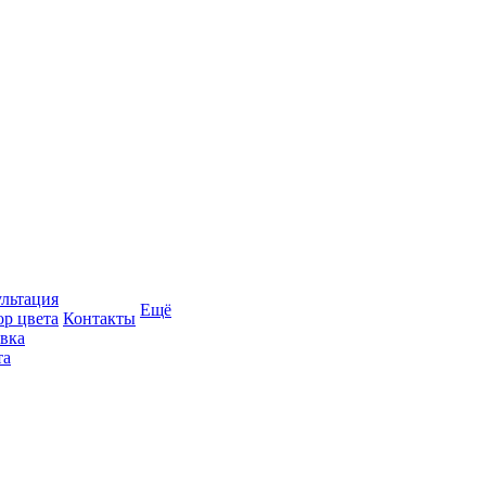
льтация
Ещё
р цвета
Контакты
вка
та