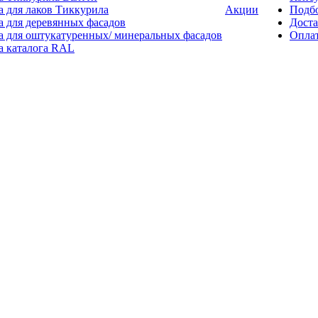
а для лаков Тиккурила
Акции
Подбо
а для деревянных фасадов
Доста
а для оштукатуренных/ минеральных фасадов
Опла
а каталога RAL