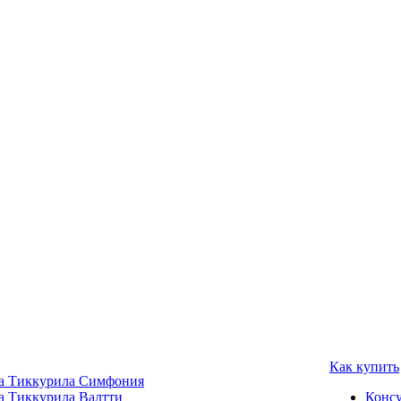
Как купить
а Тиккурила Симфония
а Тиккурила Валтти
Консу