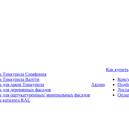
Как купить
а Тиккурила Симфония
а Тиккурила Валтти
Консу
а для лаков Тиккурила
Акции
Подбо
а для деревянных фасадов
Доста
а для оштукатуренных/ минеральных фасадов
Опла
а каталога RAL