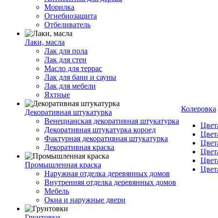
Морилка
Огнебиозащита
Отбеливатель
Лаки, масла
Лак для пола
Лак для стен
Масло для террас
Лак для бани и сауны
Лак для мебели
Яхтные
Колеровка
Декоративная штукатурка
Венецианская декоративная штукатурка
Цвет
Декоративная штукатурка короед
Цвет
Фактурная декоративная штукатурка
Цвет
Декоративная краска
Цвет
Цвет
Промышленная краска
Цвет
Наружная отделка деревянных домов
Внутренняя отделка деревянных домов
Мебель
Окна и наружные двери
Грунтовки