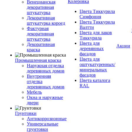
Колеровка
Венецианская
декоративная
Цвета Тиккурила
штукатурка
Симфония
Декоративная
Цвета Тиккурила
штукатурка короед
Валтти
Фактурная
Цвета для лаков
декоративная
Тиккурила
штукатурка
Цвета для
Декоративная
Акции
деревянных
краска
фасадов
Цвета для
Промышленная краска
оштукатуренных/
Наружная отделка
минеральных
деревянных домов
фасадов
Внутренняя
Цвета каталога
отделка
RAL
деревянных домов
Мебель
Окна и наружные
двери
Грунтовки
Антикоррозионные
Универсальные
грунтовки