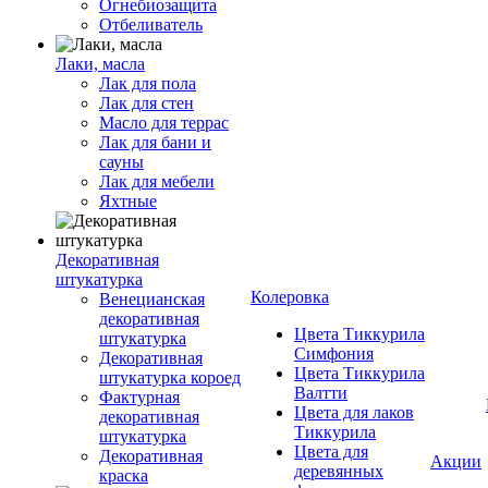
Огнебиозащита
Отбеливатель
Лаки, масла
Лак для пола
Лак для стен
Масло для террас
Лак для бани и
сауны
Лак для мебели
Яхтные
Декоративная
штукатурка
Колеровка
Венецианская
декоративная
Цвета Тиккурила
штукатурка
Симфония
Декоративная
Цвета Тиккурила
штукатурка короед
Валтти
Фактурная
Цвета для лаков
декоративная
Тиккурила
штукатурка
Цвета для
Декоративная
Акции
деревянных
краска