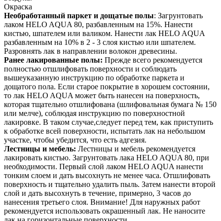
Окраска
Необработанный паркет и дощатые полы
: Загрунтовать
лаком HELO AQUA 80, разбавленным на 15%. Нанести
кистью, шпателем или валиком. Нанести лак HELO AQUA
разбавленным на 10% в 2 - 3 слоя кистью или шпателем.
Разровнять лак в направлении волокон древесины.
Ранее лакированные полы:
Прежде всего рекомендуется
полностью отшлифовать поверхности и соблюдать
вышеуказанную инструкцию по обработке паркета и
дощатого пола. Если старое покрытие в хорошем состоянии,
то лак HELO AQUA может быть нанесен на поверхность,
которая тщательно отшлифована (шлифовальная бумага № 150
или мелче), соблюдая инструкцию по поверхностной
лакировке. В таком случае,следует перед тем, как приступить
к обработке всей поверхности, испытать лак на небольшом
участке, чтобы убедится, что есть адгезия.
Лестницы и мебель:
Лестницы и мебель рекомендуется
лакировать кистью. Загрунтовать лака HELO AQUA 80, при
необходимости. Первый слой лаком HELO AQUA нанести
тонким слоем и дать высохнуть не менее часа. Отшлифовать
поверхность и тщательно удалить пыль. Затем нанести второй
слой и дать высохнуть в течение, примерно, 3 часов до
нанесения третьего слоя. Внимание! Для наружных работ
рекомендуется использовать окрашенный лак. Не наносите
лак на горизонтальные поверхности.