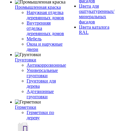
фасадов
Цвета для
Промышленная краска
оштукатуренных/
Наружная отделка
минеральных
деревянных домов
фасадов
Внутренняя
Цвета каталога
отделка
RAL
деревянных домов
Мебель
Окна и наружные
двери
Грунтовки
Антикоррозионные
Универсальные
грунтовки
Грунтовки для
дерева
Адгезионные
грунтовки
Герметики
Герметики по
дереву