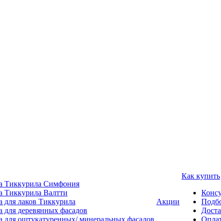
Как купить
а Тиккурила Симфония
а Тиккурила Валтти
Консу
а для лаков Тиккурила
Акции
Подбо
а для деревянных фасадов
Доста
а для оштукатуренных/ минеральных фасадов
Опла