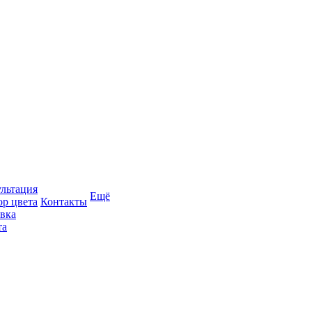
льтация
Ещё
р цвета
Контакты
вка
та