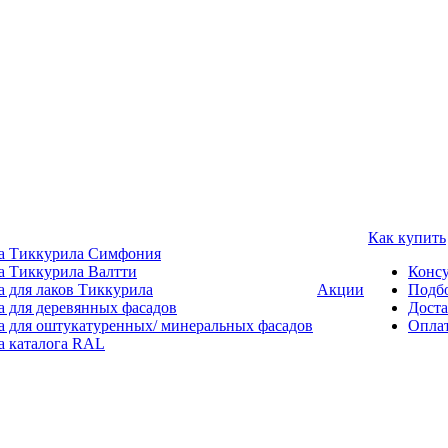
Как купить
а Тиккурила Симфония
а Тиккурила Валтти
Консу
а для лаков Тиккурила
Акции
Подбо
а для деревянных фасадов
Доста
а для оштукатуренных/ минеральных фасадов
Опла
а каталога RAL