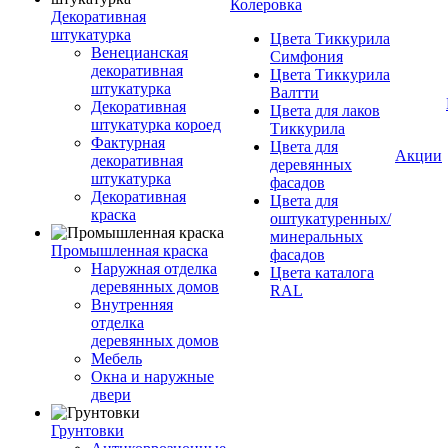
Колеровка
Декоративная
штукатурка
Цвета Тиккурила
Венецианская
Симфония
декоративная
Цвета Тиккурила
штукатурка
Валтти
Декоративная
Цвета для лаков
штукатурка короед
Тиккурила
Фактурная
Цвета для
Акции
декоративная
деревянных
штукатурка
фасадов
Декоративная
Цвета для
краска
оштукатуренных/
минеральных
Промышленная краска
фасадов
Наружная отделка
Цвета каталога
деревянных домов
RAL
Внутренняя
отделка
деревянных домов
Мебель
Окна и наружные
двери
Грунтовки