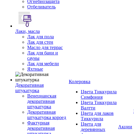
Огнебиозащита
Отбеливатель
Лаки, масла
Лак для пола
Лак для стен
Масло для террас
Лак для бани и
сауны
Лак для мебели
Яхтные
Колеровка
Декоративная
штукатурка
Цвета Тиккурила
Венецианская
Симфония
декоративная
Цвета Тиккурила
штукатурка
Валтти
Декоративная
Цвета для лаков
штукатурка короед
Тиккурила
Фактурная
Цвета для
Акции
декоративная
деревянных
штукатурка