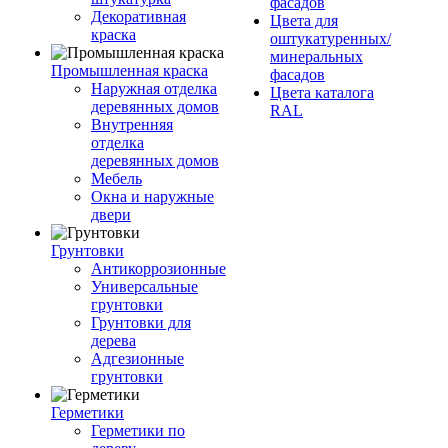
фасадов
Декоративная
Цвета для
краска
оштукатуренных/
минеральных
Промышленная краска
фасадов
Наружная отделка
Цвета каталога
деревянных домов
RAL
Внутренняя
отделка
деревянных домов
Мебель
Окна и наружные
двери
Грунтовки
Антикоррозионные
Универсальные
грунтовки
Грунтовки для
дерева
Адгезионные
грунтовки
Герметики
Герметики по