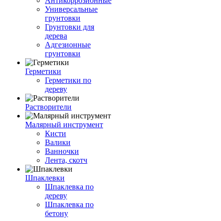
Антикоррозионные
Универсальные
грунтовки
Грунтовки для
дерева
Адгезионные
грунтовки
Герметики
Герметики по
дереву
Растворители
Малярный инструмент
Кисти
Валики
Ванночки
Лента, скотч
Шпаклевки
Шпаклевка по
дереву
Шпаклевка по
бетону